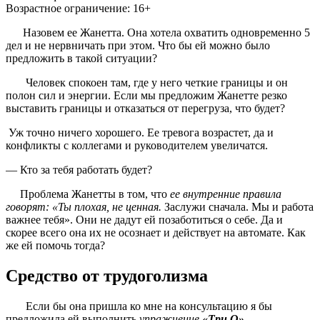
Возрастное ограничение: 16+
Назовем ее Жанетта. Она хотела охватить одновременно 5
дел и не нервничать при этом. Что бы ей можно было
предложить в такой ситуации?
Человек спокоен там, где у него четкие границы и он
полон сил и энергии. Если мы предложим Жанетте резко
выставить границы и отказаться от перегруза, что будет?
Уж точно ничего хорошего. Ее тревога возрастет, да и
конфликты с коллегами и руководителем увеличатся.
— Кто за тебя работать будет?
Проблема Жанетты в том, что
ее внутренние правила
говорят: «Ты плохая, не ценная.
Заслужи сначала. Мы и работа
важнее тебя». Они не дадут ей позаботиться о себе. Да и
скорее всего она их не осознает и действует на автомате. Как
же ей помочь тогда?
Средство от трудоголизма
Если бы она пришла ко мне на консультацию я бы
предложила ей выполнить
упражнение
«Три О»
.