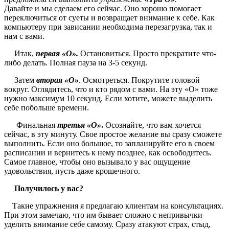
Давайте и мы сделаем его сейчас. Оно хорошо помогает
переключиться от суеты и возвращает внимание к себе. Как
компьютеру при зависании необходима перезагрузка, так и
нам с вами.
Итак,
первая «О».
Остановиться. Просто прекратите что-
либо делать. Полная пауза на 3-5 секунд.
Затем
вторая «О»
. Осмотреться. Покрутите головой
вокруг. Оглядитесь, что и кто рядом с вами. На эту «О» тоже
нужно максимум 10 секунд. Если хотите, можете выделить
себе побольше времени.
Финальная
третья «О»
.
Осознайте, что вам хочется
сейчас, в эту минуту. Свое простое желание вы сразу сможете
выполнить. Если оно большое, то запланируйте его в своем
расписании и вернитесь к нему позднее, как освободитесь.
Самое главное, чтобы оно вызывало у вас ощущение
удовольствия, пусть даже крошечного.
Получилось у вас?
Такие упражнения я предлагаю клиентам на консультациях.
При этом замечаю, что им бывает сложно с непривычки
уделить внимание себе самому. Сразу атакуют страх, стыд,