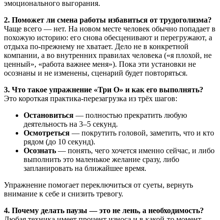
эмоционального выгорания.
2. Поможет ли смена работы избавиться от трудоголизма?
Чаще всего — нет. На новом месте человек обычно попадает в
похожую историю: его снова обесценивают и перегружают, а
отдыха по-прежнему не хватает. Дело не в конкретной
компании, а во внутренних правилах человека («я плохой, не
ценный», «работа важнее меня»). Пока эти установки не
осознаны и не изменены, сценарий будет повторяться.
3. Что такое упражнение «Три О» и как его выполнять?
Это короткая практика-перезагрузка из трёх шагов:
Остановиться
— полностью прекратить любую
деятельность на 3–5 секунд.
Осмотреться
— покрутить головой, заметить, что и кто
рядом (до 10 секунд).
Осознать
— понять, чего хочется именно сейчас, и либо
выполнить это маленькое желание сразу, либо
запланировать на ближайшее время.
Упражнение помогает переключиться от суеты, вернуть
внимание к себе и снизить тревогу.
4. Почему делать паузы — это не лень, а необходимость?
Любая техника имеет процент износа и в какой-то момент