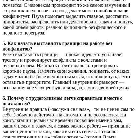
ломается. С человеком происходит то же самое: замученный
сотрудник не успевает в срок, делает много ошибок и чаще
конфликтует. Пауза помогает выделить главное, расставить
приоритеты, распределить или делегировать задачи и понять,
какой объём работы реально выполнить без физического и
нервного перегруза.
5. Как начать выставлять границы на работе без
конфликтов?
Резко выставлять границы — плохая идея: это усиливает
тревогу и провоцирует конфликты с коллегами и
руководителем. Начинать стоит с малого: тренировать
короткие паузы, замечать свои желания, понимать, от каких
задач можно безболезненно отказаться, что подвинуть, а что
оставить в приоритете. Главный внутренний разворот —
осознание: «не я существую для задач, а они для моей цели».
6. Почему с трудоголизмом легче справиться вместе с
психологом?
Внутренние правила («заслужи сначала», «ты не ценен сам по
себе») обычно действуют на автомате и не осознаются. На
консультации целый час времени посвящён именно вам,
вашим целям и задачам, а самая важная работа — признание
вашей ценности такой, какая вы есть сейчас. Психолог
становится одним из «добрых зеркал» (термин Ольги