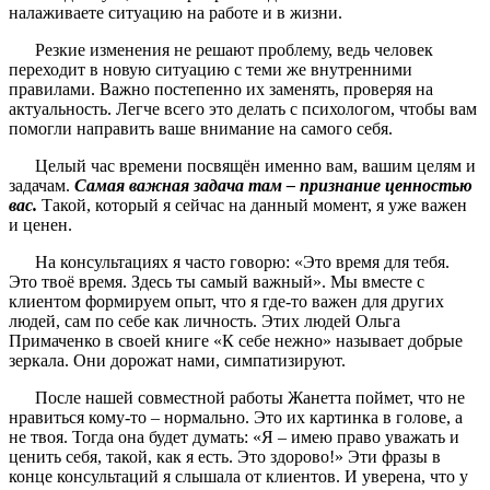
налаживаете ситуацию на работе и в жизни.
Резкие изменения не решают проблему, ведь человек
переходит в новую ситуацию с теми же внутренними
правилами. Важно постепенно их заменять, проверяя на
актуальность. Легче всего это делать с психологом, чтобы вам
помогли направить ваше внимание на самого себя.
Целый час времени посвящён именно вам, вашим целям и
задачам.
Самая важная задача там – признание ценностью
вас.
Такой, который я сейчас на данный момент, я уже важен
и ценен.
На консультациях я часто говорю: «Это время для тебя.
Это твоё время. Здесь ты самый важный». Мы вместе с
клиентом формируем опыт, что я где-то важен для других
людей, сам по себе как личность. Этих людей Ольга
Примаченко в своей книге «К себе нежно» называет добрые
зеркала. Они дорожат нами, симпатизируют.
После нашей совместной работы Жанетта поймет, что не
нравиться кому-то – нормально. Это их картинка в голове, а
не твоя. Тогда она будет думать: «Я – имею право уважать и
ценить себя, такой, как я есть. Это здорово!» Эти фразы в
конце консультаций я слышала от клиентов. И уверена, что у