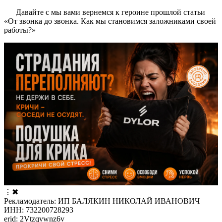
Давайте с мы вами вернемся к героине прошлой статьи
«От звонка до звонка. Как мы становимся заложниками своей
работы?»
⋮
✖
Рекламодатель: ИП БАЛЯКИН НИКОЛАЙ ИВАНОВИЧ
ИНН: 732200728293
erid: 2Vtzqvwnz6v