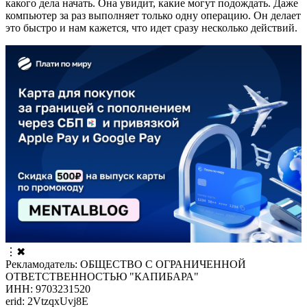
какого дела начать. Она увидит, какие могут подождать. Даже
компьютер за раз выполняет только одну операцию. Он делает
это быстро и нам кажется, что идет сразу несколько действий.
⋮
✖
Рекламодатель: ОБЩЕСТВО С ОГРАНИЧЕННОЙ
ОТВЕТСТВЕННОСТЬЮ "КАПИБАРА"
ИНН: 9703231520
erid: 2VtzqxUvj8E