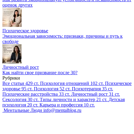
оценок других
Психическое здоровье
Эмоциональная зависимость: признаки, причины и путь к
свободе
Личностный рост
Как найти свое призвание после 30?
Рубрики
Все статьи
429 ст.
Психология отношений
102 ст.
Психическое
здоровье
95 ст.
Психология
52 ст.
Психотерапия
35 ст.
Психические расстройства
33 ст.
Личностный рост
31 ст.
Сексология
30 ст.
Типы личности и характер
21 ст.
Детская
психология
20 ст.
Карьера и профессия
10 ст.
Ментальные Люди
info@mentalblog.ru