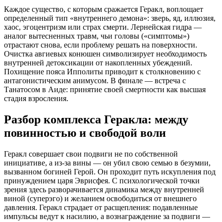
Каждое существо, с которым сражается Геракл, воплощает
определенный тип «внутреннего демона»: зверь, яд, иллюзия,
хаос, эгоцентризм или страх смерти. Лернейская гидра —
аналог вытесненных травм, чьи головы («симптомы»)
отрастают снова, если проблему решать на поверхности.
Очистка авгиевых конюшен символизирует необходимость
внутренней детоксикации от накопленных убеждений.
Похищение пояса Ипполиты приводит к столкновению с
антагонистическим анимусом. В финале — встреча с
Танатосом в Аиде: принятие своей смертности как высшая
стадия взросления.
Разбор комплекса Геракла: между
повинностью и свободой воли
Геракл совершает свои подвиги не по собственной
инициативе, а из-за вины — он убил свою семью в безумии,
вызванном богиней Герой. Он проходит путь искупления под
принуждением царя Эврисфея. С психологической точки
зрения здесь разворачивается динамика между внутренней
виной (суперэго) и желанием освободиться от внешнего
давления. Геракл страдает от расщепления: подавленные
импульсы ведут к насилию, а вознаграждение за подвиги —