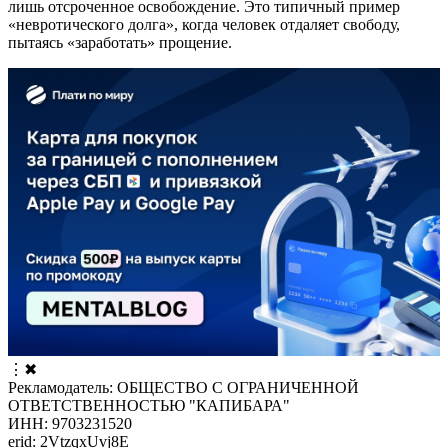
лишь отсроченное освобождение. Это типичный пример
«невротического долга», когда человек отдаляет свободу,
пытаясь «заработать» прощение.
⋮
✖
Рекламодатель: ОБЩЕСТВО С ОГРАНИЧЕННОЙ
ОТВЕТСТВЕННОСТЬЮ "КАПИБАРА"
ИНН: 9703231520
erid: 2VtzqxUvj8E