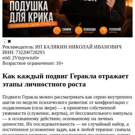
⋮
✖
Рекламодатель: ИП БАЛЯКИН НИКОЛАЙ ИВАНОВИЧ
ИНН: 732200728293
erid: 2Vtzqvwnz6v
Возрастное ограничение: 16+
Как каждый подвиг Геракла отражает
этапы личностного роста
Подвиги Геракла можно рассматривать как серию внутренних
шагов по модели психического развития: от конфронтации с
подавленным (сила зверя) — к принятию собственной
уязвимости (служение, жертва), от бессознательного импульса
— к осознанному действию, основанному на личных
ценностях. Их последовательность — не случайный набор, а
постепенное усложнение задач, как в любой терапии: сначала
подавляется симптом, затем исследуется его источник, потом