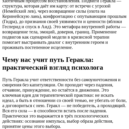
хаотичным процессом восстановления. Подвиги Геракла —
структура, которая даёт им карту: от встречи с угрозой
(Немейский лев), через возвращение силы (охота на
Керинейскую лань), конфронтацию с опутывающим прошлым
(Гидра), до признания своей уязвимости и ценности (яблоки
Гесперид и спуск в Аид). Это метафора внутренней работы —
возвращение тела, эмоций, доверия, границ. Применение
подвигов как сценарной модели в кризисной терапии
помогает выстраивать диалог с внутренним героем и
проживать постепенное исцеление.
Чему нас учит путь Геракла:
практический взгляд психолога
Путь Геракла учит ответственности без самоуничтожения и
смирения без капитуляции. Он проходит через падения,
отчаяние, принуждение, но остаётся в движении. Это
ключевая идея для терапевтической практики: не искать
идеал, а быть в отношении со своей тенью, не убегать от боли,
а договориться с нею. Геракл — не победитель, а проходящий.
Вся его сила — в способности встать после падения.
Практически это выражается в трёх психологических
действиях: осознание импульса, выбор образа действия,
принятие цены этого выбора.