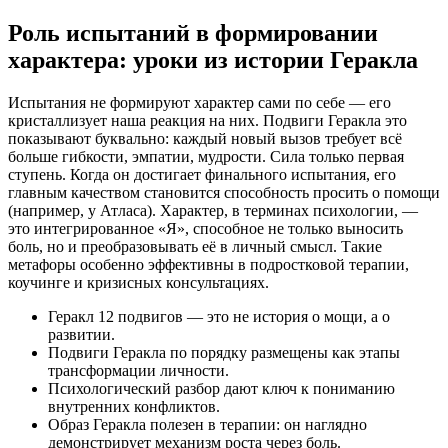
Роль испытаний в формировании
характера: уроки из истории Геракла
Испытания не формируют характер сами по себе — его
кристаллизует наша реакция на них. Подвиги Геракла это
показывают буквально: каждый новый вызов требует всё
больше гибкости, эмпатии, мудрости. Сила только первая
ступень. Когда он достигает финального испытания, его
главным качеством становится способность просить о помощи
(например, у Атласа). Характер, в терминах психологии, —
это интегрированное «Я», способное не только выносить
боль, но и преобразовывать её в личный смысл. Такие
метафоры особенно эффективны в подростковой терапии,
коучинге и кризисных консультациях.
Геракл 12 подвигов — это не история о мощи, а о
развитии.
Подвиги Геракла по порядку размещены как этапы
трансформации личности.
Психологический разбор дают ключ к пониманию
внутренних конфликтов.
Образ Геракла полезен в терапии: он наглядно
демонстрирует механизм роста через боль.