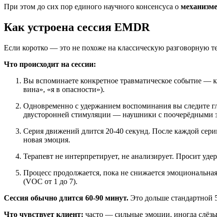
При этом до сих пор единого научного консенсуса о
механизм
Как устроена сессия EMDR
Если коротко — это не похоже на классическую разговорную т
Что происходит на сессии:
Вы вспоминаете конкретное травматическое событие — ка
вина», «я в опасности»).
Одновременно с удержанием воспоминания вы следите гл
двусторонней стимуляции — наушники с поочерёдными зв
Серия движений длится 20-40 секунд. После каждой серии
новая эмоция.
Терапевт не интерпретирует, не анализирует. Просит уде
Процесс продолжается, пока не снижается эмоциональная
(VOC от 1 до 7).
Сессия обычно длится 60-90 минут.
Это дольше стандартной 
Что чувствует клиент:
часто — сильные эмоции, иногда слёзы,