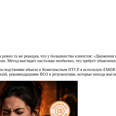
ровно та же реакция, что у большинства клиентов: «Движения г
ии. Метод выглядит настолько необычно, что требует объяснения
, последствиями абьюза и Комплексным ПТСР я использую EMDR 
зой, рекомендациями ВОЗ и результатами, которые иногда выгля