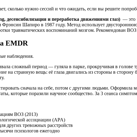
ет, сколько нужно сессий и что ожидать, если вы решите попроб
ng, десенсибилизация и переработка движениями глаз)
— это п
 Фрэнсин Шапиро в 1987 году. Метод использует двустороннюю 
ботки травматических воспоминаний мозгом. Рекомендован ВОЗ 
ла EMDR
ные наблюдения.
вала сложный период — гуляла в парке, прокручивая в голове т
ние на странную вещь: её глаза двигались из стороны в сторону
ту.
тировать сначала на себе, потом с другими людьми. Оформила ме
аты, которые поразили научное сообщество. За 3 сеанса симпто
ациям ВОЗ (2013)
ологической ассоциации (APA)
для других тревожных расстройств
 тысячи психологов ежегодно