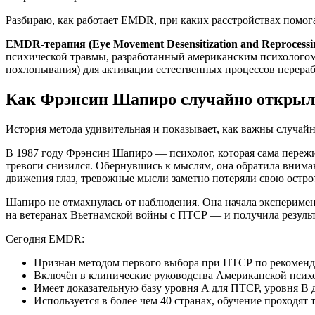
Разбираю, как работает EMDR, при каких расстройствах помога
EMDR-терапия (Eye Movement Desensitization and Reprocessi
психической травмы, разработанный американским психологом
похлопывания) для активации естественных процессов перера
Как Фрэнсин Шапиро случайно откры
История метода удивительная и показывает, как важны случай
В 1987 году Фрэнсин Шапиро — психолог, которая сама пережи
тревоги снизился. Обернувшись к мыслям, она обратила внима
движения глаз, тревожные мысли заметно потеряли свою остро
Шапиро не отмахнулась от наблюдения. Она начала эксперимен
на ветеранах Вьетнамской войны с ПТСР — и получила результ
Сегодня EMDR:
Признан методом первого выбора при ПТСР по рекоменд
Включён в клинические руководства Американской псих
Имеет доказательную базу уровня A для ПТСР, уровня B 
Используется в более чем 40 странах, обучение проходят