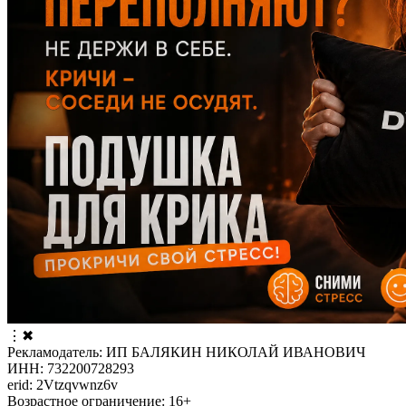
⋮
✖
Рекламодатель: ИП БАЛЯКИН НИКОЛАЙ ИВАНОВИЧ
ИНН: 732200728293
erid: 2Vtzqvwnz6v
Возрастное ограничение: 16+