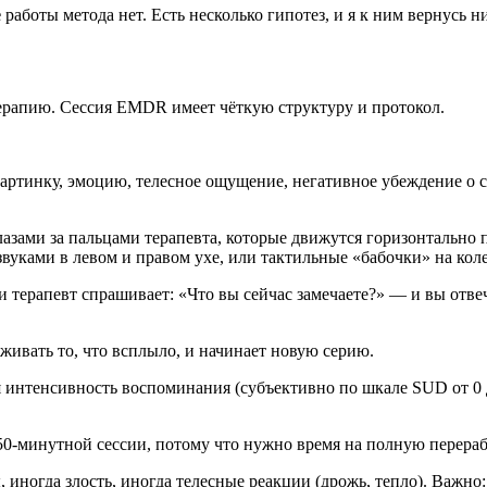
е
работы метода нет. Есть несколько гипотез, и я к ним вернусь н
ерапию. Сессия EMDR имеет чёткую структуру и протокол.
ртинку, эмоцию, телесное ощущение, негативное убеждение о се
азами за пальцами терапевта, которые движутся горизонтально
уками в левом и правом ухе, или тактильные «бабочки» на коле
 терапевт спрашивает: «Что вы сейчас замечаете?» — и вы отвеч
рживать то, что всплыло, и начинает новую серию.
 интенсивность воспоминания (субъективно по шкале SUD от 0 д
50-минутной сессии, потому что нужно время на полную перера
 иногда злость, иногда телесные реакции (дрожь, тепло). Важно