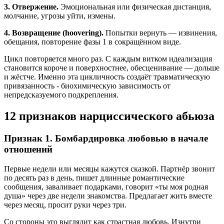
3. Отвержение.
Эмоциональная или физическая дистанция,
молчание, угрозы уйти, измены.
4. Возвращение (hoovering).
Попытки вернуть — извинения,
обещания, повторение фазы 1 в сокращённом виде.
Цикл повторяется много раз. С каждым витком идеализация
становится короче и поверхностнее, обесценивание — дольше
и жёстче. Именно эта цикличность создаёт травматическую
привязанность - биохимическую зависимость от
непредсказуемого подкрепления.
12 признаков нарциссического абьюза
Признак 1. Бомбардировка любовью в начале
отношений
Первые недели или месяцы кажутся сказкой. Партнёр звонит
по десять раз в день, пишет длинные романтические
сообщения, заваливает подарками, говорит «ты моя родная
душа» через две недели знакомства. Предлагает жить вместе
через месяц, просит руки через три.
Со стороны это выглядит как страстная любовь. Изнутри