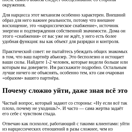
окружения.
Для нарцисса этот механизм особенно характерен. Внешний
образ для него важнее реальности, потому что внешнее
восхищение, это «нарциссическое снабжение», источник
энергии и подтверждения собственной значимости. Дома он
этого «снабжения» от вас уже не ждёт, у него есть более
удобная функция: вы как объект для разрядки и контроля.
Практический совет: не пытайтесь убеждать общих знакомых
в том, что ваш партнёр абьюзер. Это бесполезно и истощает
ваши силы. Найдите 1-2 человек, которые видели больше или
которым вы доверяете. Им расскажите подробно. Остальным
лучше ничего не объяснять, особенно тем, кто сам очарован
«образом» вашего партнёра.
Почему сложно уйти, даже зная всё это
Частый вопрос, который задают со стороны: «Ну если всё так
плохо, почему не уходишь?». И часто — сама жертва задаёт
его себе с чувством стыда.
Отвечаю как психолог, работающий с такими клиентами: уйти
из нарциссических отношений в разы сложнее, чем из