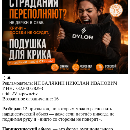
⋮
✖
Рекламодатель: ИП БАЛЯКИН НИКОЛАЙ ИВАНОВИЧ
ИНН: 732200728293
erid: 2Vtzqvwnz6v
Возрастное ограничение: 16+
Разбираю 12 признаков, по которым можно распознать
нарциссический абьюз — даже если партнёр никогда не
поднимал руку и «никто со стороны не поверит».
Нарциссический абьюз
— это форма эмоционального