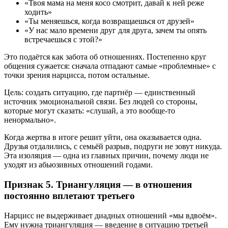
«Твоя мама на меня косо смотрит, давай к ней реже
ходить»
«Ты меняешься, когда возвращаешься от друзей»
«У нас мало времени друг для друга, зачем ты опять
встречаешься с этой?»
Это подаётся как забота об отношениях. Постепенно круг
общения сужается: сначала отпадают самые «проблемные» с
точки зрения нарцисса, потом остальные.
Цель: создать ситуацию, где партнёр — единственный
источник эмоциональной связи. Без людей со стороны,
которые могут сказать: «слушай, а это вообще-то
ненормально».
Когда жертва в итоге решит уйти, она оказывается одна.
Друзья отдалились, с семьёй разрыв, подруги не зовут никуда.
Эта изоляция — одна из главных причин, почему люди не
уходят из абьюзивных отношений годами.
Признак 5. Триангуляция — в отношения
постоянно вплетают третьего
Нарцисс не выдерживает диадных отношений «мы вдвоём».
Ему нужна триангуляция — введение в ситуацию третьей