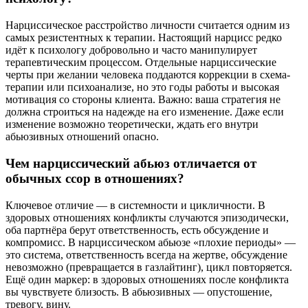
Нарциссическое расстройство личности считается одним из
самых резистентных к терапии. Настоящий нарцисс редко
идёт к психологу добровольно и часто манипулирует
терапевтическим процессом. Отдельные нарциссические
черты при желании человека поддаются коррекции в схема-
терапии или психоанализе, но это годы работы и высокая
мотивация со стороны клиента. Важно: ваша стратегия не
должна строиться на надежде на его изменение. Даже если
изменение возможно теоретически, ждать его внутри
абьюзивных отношений опасно.
Чем нарциссический абьюз отличается от
обычных ссор в отношениях?
Ключевое отличие — в системности и цикличности. В
здоровых отношениях конфликты случаются эпизодически,
оба партнёра берут ответственность, есть обсуждение и
компромисс. В нарциссическом абьюзе «плохие периоды» —
это система, ответственность всегда на жертве, обсуждение
невозможно (превращается в газлайтинг), цикл повторяется.
Ещё один маркер: в здоровых отношениях после конфликта
вы чувствуете близость. В абьюзивных — опустошение,
тревогу, вину.