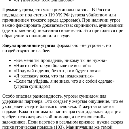
Прямые угрозы, это уже криминальная зона. В России
подпадают под статью 119 УК РФ (угроза убийством или
причинением тяжкого вреда здоровью). При наличии угроз
важно фиксировать доказательства: скриншоты, аудиозаписи
(где это законно), показания свидетелей. Это пригодится при
обращении в полицию или в суде.
Завуалированные угрозы
формально «не угрозы», но
воздействуют не слабее:
«Без меня ты пропадёшь, никому ты не нужна»
«Никто тебя такую больше не возьмёт»
«Подумай о детях, без отца им будет плохо»
«Я расскажу всем, что ты неадекватная»
«Если ты уйдёшь, я не знаю, что я с собой сделаю»
(угроза суицидом)
Особо опасная разновидность, угрозы суицидом для
удержания партнёра. Это создаёт у жертвы ощущение, что её
уход равен смерти близкого человека. И жертва остаётся
годами. Важно понимать: настоящая суицидальная идеация
требует психиатрической помощи, а не отношений-
заложников. Если партнёр в реальном кризисе, нужна скорая
психиатрическая помощь (103). Манипуляция же темой