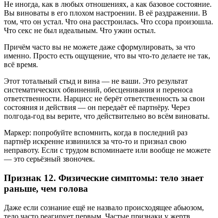
Не иногда, как в любых отношениях, а как базовое состояние.
Вы виноваты в его плохом настроении. В её раздражении. В
том, что он устал. Что она расстроилась. Что ссора произошла.
Что секс не был идеальным. Что ужин остыл.
Причём часто вы не можете даже сформулировать, за что
именно. Просто есть ощущение, что вы что-то делаете не так,
всё время.
Этот тотальный стыд и вина — не ваши. Это результат
систематических обвинений, обесценивания и переноса
ответственности. Нарцисс не берёт ответственность за свои
состояния и действия — он передаёт её партнёру. Через
полгода-год вы верите, что действительно во всём виноваты.
Маркер: попробуйте вспомнить, когда в последний раз
партнёр искренне извинился за что-то и признал свою
неправоту. Если с трудом вспоминаете или вообще не можете
— это серьёзный звоночек.
Признак 12. Физические симптомы: тело знает
раньше, чем голова
Даже если сознание ещё не назвало происходящее абьюзом,
тело часто реагирует первым. Частые признаки у жертв