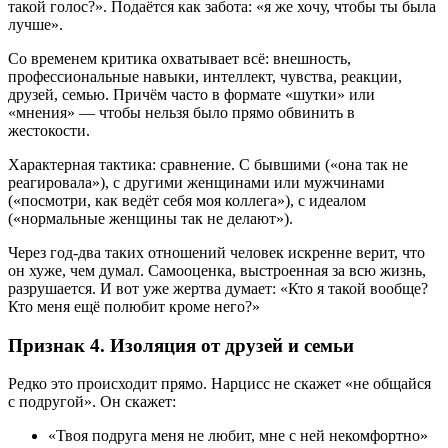
такой голос?». Подаётся как забота: «я же хочу, чтобы ты была
лучше».
Со временем критика охватывает всё: внешность,
профессиональные навыки, интеллект, чувства, реакции,
друзей, семью. Причём часто в формате «шутки» или
«мнения» — чтобы нельзя было прямо обвинить в
жестокости.
Характерная тактика: сравнение. С бывшими («она так не
реагировала»), с другими женщинами или мужчинами
(«посмотри, как ведёт себя моя коллега»), с идеалом
(«нормальные женщины так не делают»).
Через год-два таких отношений человек искренне верит, что
он хуже, чем думал. Самооценка, выстроенная за всю жизнь,
разрушается. И вот уже жертва думает: «Кто я такой вообще?
Кто меня ещё полюбит кроме него?»
Признак 4. Изоляция от друзей и семьи
Редко это происходит прямо. Нарцисс не скажет «не общайся
с подругой». Он скажет:
«Твоя подруга меня не любит, мне с ней некомфортно»