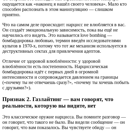
ощущается как «наконец я нашёл своего человека». Мало кто
способен распознать в этом манипуляцию — слишком
приятно.
Что на самом деле происходит: нарцисс не влюбляется в вас.
Он создаёт эмоциональную зависимость, пока вы ещё не
научились его видеть. Это называется love bombing —
бомбардировка любовью, термин введён исследователями
культов в 1970-х, потому что тот же механизм используется в
деструктивных сектах для привлечения адептов.
Отличие от здоровой влюблённости: у здоровой
влюблённости есть постепенность. Нарциссическая
бомбардировка идёт с первых дней в огромной
интенсивности и сопровождается давлением на границы
(«почему ты не отвечаешь сразу?», «почему ты хочешь побыть
с друзьями?»).
Признак 2. Газлайтинг — вам говорят, что
реальности, которую вы видите, нет
Это классическое оружие нарцисса. Вы помните разговор —
он говорит, что такого не было. Вы видели сообщение — он
говорит, что вам показалось. Вы чувствуете обиду — он