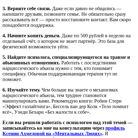
3. Верните себе связи.
Даже если давно не общались —
напишите друзьям, позвоните семье. Не обязательно сразу
рассказывать всё — просто восстановите контакт. Вам скоро
понадобится поддержка.
4. Начните копить деньги.
Даже по 500 рублей в неделю на
отдельный счёт, о котором не знает партнёр. Это база для
физической возможности уйти.
5. Найдите психолога, специализирующегося на травме и
абьюзивных отношениях.
Работать с последствиями
нарциссического абьюза нужно с тем, кто понимает
специфику. Обычная поддерживающая терапия тут не
поможет.
6. Изучайте тему.
Чем больше вы знаете о механизмах
нарциссического абьюза, тем труднее становится
манипулировать вами. Рекомендую книги: Робин Стерн
«Эффект газлайтинга», Бессель ван дер Колк «Тело помнит
всё», Уэнди Бехари «Без жалости к себе».
Если вы решили работать с психологом над этой темой —
записывайтесь ко мне на консультацию через
профиль
Ксении Ахмедовой на «Ментальных Людях»
.
Я