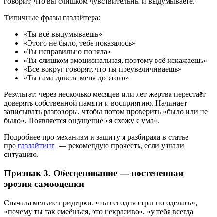
говорит, что вы слишком чувствительны и выдумываете.
Типичные фразы газлайтера:
«Ты всё выдумываешь»
«Этого не было, тебе показалось»
«Ты неправильно поняла»
«Ты слишком эмоциональная, поэтому всё искажаешь»
«Все вокруг говорят, что ты преувеличиваешь»
«Ты сама довела меня до этого»
Результат: через несколько месяцев или лет жертва перестаёт
доверять собственной памяти и восприятию. Начинает
записывать разговоры, чтобы потом проверить «было или не
было». Появляется ощущение «я схожу с ума».
Подробнее про механизм и защиту я разбирала в статье
про
газлайтинг
— рекомендую прочесть, если узнали
ситуацию.
Признак 3. Обесценивание — постепенная
эрозия самооценки
Сначала мелкие придирки: «ты сегодня странно оделась»,
«почему ты так смеёшься, это некрасиво», «у тебя всегда