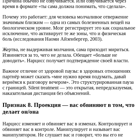
Причина обычно не озвучивается. Или озвучивается через
время в формате «ты сама должна понимать, что сделала».
Почему это работает: для человека молчаливое отвержение
значимым близким — одна из самых болезненных вещей на
биологическом уровне. Мозг регистрирует это как социальное
исключение, что активирует те же зоны, что и физическая
боль (исследования Наоми Айзенбергер, 2003).
Жертва, не выдерживая молчания, сама приходит мириться.
Извиняется за то, чего не делала. Обещает «больше не
доводить». Нарцисс получает подтверждение своей власти.
Важное отличие от здоровой паузы: в здоровых отношениях
партнёр может сказать «мне нужно время подумать, давай
вернёмся к разговору вечером». Это структурированная пауза
с границей. Silent treatment — это открытая, непредсказуемая,
наказательная дистанция без объяснений.
Признак 8. Проекция — вас обвиняют в том, что
делает он/она
Нарцисс изменяет и обвиняет вас в изменах. Контролирует и
обвиняет вас в контроле. Манипулирует и называет вас
манипулятором. Не слушает вас и говорит, что вы его не