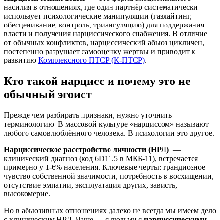
насилия в отношениях, где один партнёр систематически
использует психологические манипуляции (газлайтинг,
обесценивание, контроль, триангуляцию) для поддержания
власти и получения нарциссического снабжения. В отличие
от обычных конфликтов, нарциссический абьюз цикличен,
постепенно разрушает самооценку жертвы и приводит к
развитию
Комплексного ПТСР (К-ПТСР)
.
Кто такой нарцисс и почему это не
обычный эгоист
Прежде чем разбирать признаки, нужно уточнить
терминологию. В массовой культуре «нарциссом» называют
любого самовлюблённого человека. В психологии это другое.
Нарциссическое расстройство личности (НРЛ)
—
клинический диагноз (код 6D11.5 в МКБ-11), встречается
примерно у 1-6% населения. Ключевые черты: грандиозное
чувство собственной значимости, потребность в восхищении,
отсутствие эмпатии, эксплуатация других, зависть,
высокомерие.
Но в абьюзивных отношениях далеко не всегда мы имеем дело
с клиническим НРЛ. Чаще — с людьми с
нарциссическими