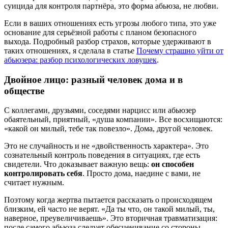
суицида для контроля партнёра, это форма абьюза, не любви.
Если в ваших отношениях есть угрозы любого типа, это уже
основание для серьёзной работы с планом безопасного
выхода. Подробный разбор страхов, которые удерживают в
таких отношениях, я сделала в статье
Почему страшно уйти от
абьюзера: разбор психологических ловушек
.
Двойное лицо: разный человек дома и в
обществе
С коллегами, друзьями, соседями нарцисс или абьюзер
обаятельный, приятный, «душа компании». Все восхищаются:
«какой он милый, тебе так повезло». Дома, другой человек.
Это не случайность и не «двойственность характера». Это
сознательный контроль поведения в ситуациях, где есть
свидетели. Что доказывает важную вещь:
он способен
контролировать себя
. Просто дома, наедине с вами, не
считает нужным.
Поэтому когда жертва пытается рассказать о происходящем
близким, ей часто не верят. «Да ты что, он такой милый, ты,
наверное, преувеличиваешь». Это вторичная травматизация:
после самого абьюза следует обесценивание со стороны