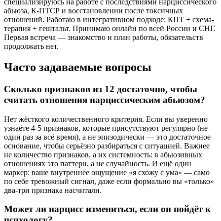
специализируюсь на работе с последствиями нарциссического
абьюза, К-ПТСР и восстановлении после токсичных
отношений. Работаю в интегративном подходе: КПТ + схема-
терапия + гештальт. Принимаю онлайн по всей России и СНГ.
Первая встреча — знакомство и план работы, обязательств
продолжать нет.
Часто задаваемые вопросы
Сколько признаков из 12 достаточно, чтобы
считать отношения нарциссическим абьюзом?
Нет жёсткого количественного критерия. Если вы уверенно
узнаёте 4-5 признаков, которые присутствуют регулярно (не
один раз за всё время), а не эпизодически — это достаточное
основание, чтобы серьёзно разбираться с ситуацией. Важнее
не количество признаков, а их системность: в абьюзивных
отношениях это паттерн, а не случайность. И ещё один
маркер: ваше внутреннее ощущение «я схожу с ума» — само
по себе тревожный сигнал, даже если формально вы «только»
два-три признака насчитали.
Может ли нарцисс измениться, если он пойдёт к
психологу?