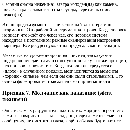
Сегодня он/она нежен(на), завтра холоден(на) как камень,
послезавтра взрывается из-за ерунды, через день снова
нежен(на).
Эта непредсказуемость — не «сложный характер» и не
«гормоны». Это рабочий инструмент контроля. Когда человек
не знает, что ждёт его через час, его нервная система
находится в постоянном режиме сканирования настроения
партнёра. Все ресурсы уходят на предугадывание реакций.
Механизм на уровне нейробиологии: непредсказуемое
подкрепление даёт самую сильную привязку. Тот же принцип,
что в игровых автоматах. Когда «хорошо» чередуется с
«плохо» в случайном порядке, мозг цепляется за моменты
«хорошо» сильнее, чем если бы они были стабильными. Это
основа формирования травматической привязанности.
Признак 7. Молчание как наказание (silent
treatment)
Одна из самых разрушительных тактик. Нарцисс перестаёт с
вами разговаривать — на часы, дни, недели. Не отвечает на
сообщения, не смотрит в глаза, ведёт себя как будто вас нет.