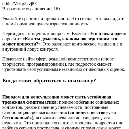
erid: 2VtzqxUvj8E
Возрастное ограничение: 16+
Уважайте границы и приватность. Это сигнал, что вы видите
в нём формирующуюся взрослую личность.
Переходите от оценок к вопросам. Вместо
«Это плохая идея»
спросите:
«Как ты думаешь, к каким последствиям это
может привести?».
Это развивает критическое мышление и
внутренний локус контроля.
Помогите найти сферу реальной компетентности (спорт,
творчество, программирование), где подросток сможет
чувствовать себя успешным независимо от школьных оценок.
Когда стоит обратиться к психологу?
Поводом для консультации может стать устойчивая
тревожная симптоматика:
полное избегание социальных
контактов, резкое падение успеваемости, постоянные
самопорицающие высказывания
(«я ничего не стою», «я
бестолковый»),
вспышки гнева или апатия, длящаяся
неделями. Это признаки того, что самооценка подростка или
ребёнка серьезно пострадала, и своими силами семье может