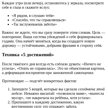
Каждое утро (или вечер), остановитесь у зеркала, посмотрите
себе в глаза и скажите вслух:
«Я рядом, я слушаю тебя»
«Спасибо, что ты справляешься»
«Ты заслуживаешь заботы»
Важно: не ждите, что вы сразу поверите этим словам. Цель —
повторение. Ваша система убеждений о себе формировалась
годами. Она начнёт меняться, когда вы создадите новую
дорожку — устойчивыми, добрыми фразами в сторону себя.
Техника «5 достижений»
После тяжёлого дня всегда есть соблазн думать: «Ничего не
успела», «Опять не справилась». Это не объективная картина,
а деформация восприятия при заниженной самооценке.
Противоядие — подсчёт конкретных фактов:
Запишите 5 вещей, которые вы сделали
сегодня/на этой
неделе
. Неважно масштаб: «позвонила маме», «вынесла
мусор», «не накричала на ребёнка, хотя устала».
Припишите к каждому достижению, какую
внутреннюю силу это отражает: забота,