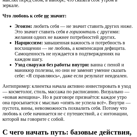
зеркале.
Что любовь к себе
не
значит:
Эгоизм:
любить себя — не значит ставить других ниже.
Это значит ставить себя
в горизонталь
с другими:
желания одних не важнее потребностей других.
Нарциссизм:
завышенная важность и потребность в
восхищении — не любовь, а компенсация дефицита.
Самоценность не нуждается в подтверждениях на
каждом шагу.
Уход снаружи без работы внутри:
ванна с пеной и
маникюр полезны, но они не заменят умение сказать
себе: «Я справляюсь», даже если результат неидеален.
Антипример: клиентка начала активно инвестировать в уход
— косметолог, стиль, массажа по расписанию. Визуально —
«новая женщина». Но в разговоре признаётся: каждое утро
она просыпается с мыслью «опять не успела всё». Внутри —
пустота, вины, невозможность похвалить себя. Потому что
любовь к себе начинается не с путешествий, а с интонации,
которой вы говорите с собой.
С чего начать путь: базовые действия,