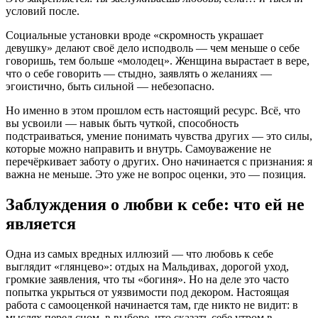
условий после.
Социальные установки вроде «скромность украшает
девушку» делают своё дело исподволь — чем меньше о себе
говоришь, тем больше «молодец». Женщина вырастает в вере,
что о себе говорить — стыдно, заявлять о желаниях —
эгоистично, быть сильной — небезопасно.
Но именно в этом прошлом есть настоящий ресурс. Всё, что
вы усвоили — навык быть чуткой, способность
подстраиваться, умение понимать чувства других — это силы,
которые можно направить и внутрь. Самоуважение не
перечёркивает заботу о других. Оно начинается с признания: я
важна не меньше. Это уже не вопрос оценки, это — позиция.
Заблуждения о любви к себе: что ей не
является
Одна из самых вредных иллюзий — что любовь к себе
выглядит «глянцево»: отдых на Мальдивах, дорогой уход,
громкие заявления, что ты «богиня». Но на деле это часто
попытка укрыться от уязвимости под декором. Настоящая
работа с самооценкой начинается там, где никто не видит: в
мыслях перед сном, в выборе, что сказать себе утром в