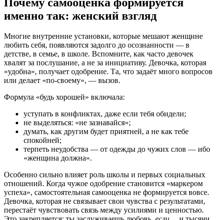
Почему самооценка формируется
именно так: женский взгляд
Многие внутренние установки, которые мешают женщине
любить себя, появляются задолго до осознанности — в
детстве, в семье, в школе. Вспомните, как часто девочек
хвалят за послушание, а не за инициативу. Девочка, которая
«удобна», получает одобрение. Та, что задаёт много вопросов
или делает «по-своему», — вызов.
Формула «будь хорошей» включала:
уступать в конфликтах, даже если тебя обидели;
не выделяться: «не зазнавайся»;
думать, как другим будет приятней, а не как тебе
спокойней;
терпеть неудобства — от одежды до чужих слов — ибо
«женщина должна».
Особенно сильно влияет роль школы и первых социальных
отношений. Когда чужое одобрение становится «маркером
успеха», самостоятельная самооценка не формируется вовсе.
Девочка, которая не связывает свои чувства с результатами,
перестаёт чувствовать связь между усилиями и ценностью.
Это закрепляется: ты заслуживаешь любовь,
если
… и тысячи