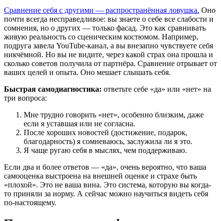
Сравнение себя с другими — распространённая ловушка.
Оно
почти всегда несправедливое: вы знаете о себе все слабости и
сомнения, но о других — только фасад. Это как сравнивать
живую реальность со сценическим костюмом. Например,
подруга завела YouTube-канал, а вы внезапно чувствуете себя
никчёмной. Но вы не видите, через какой страх она прошла и
сколько советов получила от партнёра. Сравнение отрывает от
ваших целей и опыта. Оно мешает слышать себя.
Быстрая самодиагностика:
ответьте себе «да» или «нет» на
три вопроса:
Мне трудно говорить «нет», особенно близким, даже
если я уставшая или не согласна.
После хороших новостей (достижение, подарок,
благодарность) я сомневаюсь, заслужила ли я это.
Я чаще ругаю себя в мыслях, чем поддерживаю.
Если два и более ответов — «да», очень вероятно, что ваша
самооценка выстроена на внешней оценке и страхе быть
«плохой». Это не ваша вина. Это система, которую вы когда-
то приняли за норму. А сейчас можно научиться видеть себя
по-настоящему.