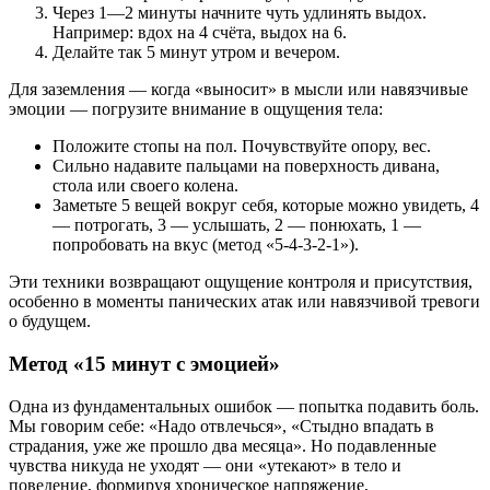
Через 1—2 минуты начните чуть удлинять выдох.
Например: вдох на 4 счёта, выдох на 6.
Делайте так 5 минут утром и вечером.
Для заземления — когда «выносит» в мысли или навязчивые
эмоции — погрузите внимание в ощущения тела:
Положите стопы на пол. Почувствуйте опору, вес.
Сильно надавите пальцами на поверхность дивана,
стола или своего колена.
Заметьте 5 вещей вокруг себя, которые можно увидеть, 4
— потрогать, 3 — услышать, 2 — понюхать, 1 —
попробовать на вкус (метод «5-4-3-2-1»).
Эти техники возвращают ощущение контроля и присутствия,
особенно в моменты панических атак или навязчивой тревоги
о будущем.
Метод «15 минут с эмоцией»
Одна из фундаментальных ошибок — попытка подавить боль.
Мы говорим себе: «Надо отвлечься», «Стыдно впадать в
страдания, уже же прошло два месяца». Но подавленные
чувства никуда не уходят — они «утекают» в тело и
поведение, формируя хроническое напряжение,