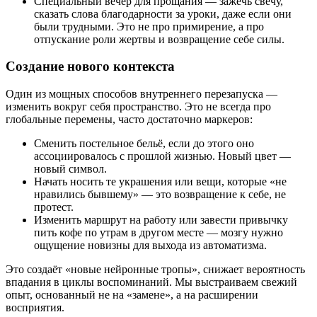
Специальный вечер для прощания — зажечь свечу,
сказать слова благодарности за уроки, даже если они
были трудными. Это не про примирение, а про
отпускание роли жертвы и возвращение себе силы.
Создание нового контекста
Один из мощных способов внутреннего перезапуска —
изменить вокруг себя пространство. Это не всегда про
глобальные перемены, часто достаточно маркеров:
Сменить постельное бельё, если до этого оно
ассоциировалось с прошлой жизнью. Новый цвет —
новый символ.
Начать носить те украшения или вещи, которые «не
нравились бывшему» — это возвращение к себе, не
протест.
Изменить маршрут на работу или завести привычку
пить кофе по утрам в другом месте — мозгу нужно
ощущение новизны для выхода из автоматизма.
Это создаёт «новые нейронные тропы», снижает вероятность
впадания в циклы воспоминаний. Мы выстраиваем свежий
опыт, основанный не на «замене», а на расширении
восприятия.