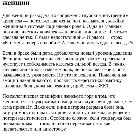
женщин
Для женщин развод часто сопряжён с глубоким внутренним
кризисом — не только как жены, но и как матери, хозяйки,
женщины в системе социальных ролей. Одна из главных
психологических ловушек — переживание вины: «Я что-то
сделала не так. Я была недостаточной.» И рядом — страх:
«Кто меня теперь полюбит? А если я останусь одна навсегда?»
Если в браке были дети, добавляется новый уровень давления.
Женщина часто берёт на себя основную заботу о ребёнке и
чувствует необходимость казаться сильной всегда. В таких
случаях она «проглатывает» боль, не позволяет себе злость,
раздражение, уязвимость. Но это не решение. Подавленные
эмоции накапливаются, проявляясь через психосоматику —
головные боли, кожные реакции, проблемы с ЖКТ.
Психологическая специфика женского горя в том, что
женщина часто удерживает эмоциональную связь дольше, чем
сама признаёт. Даже если инициатором разрыва была она,
внутри могут оставаться привязанность, надежда, ощущение
потери идентичности. Особенно сложно, если уход мужа был
неожиданным — тогда психика переживает это как
предательство или катастрофу.