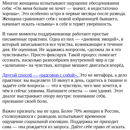
Многие женщины испытывают ощущение обесценивания
себя: «Он меня больше не хочет — значит, я недостаточно
хороша». Это особенно остро в первые месяцы после развода.
Женщина сравнивает себя с новой избранницей бывшего,
начинает искать «изъяны» в себе и теряет уверенность.
В такие моменты поддерживающе работают простые
письменные практики. Одна из них — «дневник эмоций», в
который записываются все чувства, возникающие в течение
дня. Не оценивая. Не задаваясь вопросом, «должна ли я это
чувствовать». Просто фиксируя. Такой процесс помогает
осознать, насколько разнообразен внутренний мир и где
«залипание» на чувствах, которые мешают двигаться вперёд.
Другой способ — «разговор с собой».
Это не метафора, а дело
практики: вы выделяете 10 минут в день, садитесь в тишине и
задаёте себе вопросы — что я чувствую, чего мне хочется, в
чём я сейчас уязвима. Напишите ответы — они удивят. Этот
диалог выстраивает опору внутри: понимание себя,
признание своей боли.
Важно признать: вы не одна. Более 70% женщин в России,
столкнувшихся с разводом, испытывают временное
ощущение социальной изоляции. Поддержка не приходит
сама — она рождается из запроса. Дайте себе право её искать.