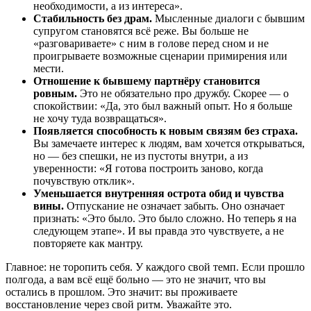
необходимости, а из интереса».
Стабильность без драм.
Мысленные диалоги с бывшим
супругом становятся всё реже. Вы больше не
«разговариваете» с ним в голове перед сном и не
проигрываете возможные сценарии примирения или
мести.
Отношение к бывшему партнёру становится
ровным.
Это не обязательно про дружбу. Скорее — о
спокойствии: «Да, это был важный опыт. Но я больше
не хочу туда возвращаться».
Появляется способность к новым связям без страха.
Вы замечаете интерес к людям, вам хочется открываться,
но — без спешки, не из пустоты внутри, а из
уверенности: «Я готова построить заново, когда
почувствую отклик».
Уменьшается внутренняя острота обид и чувства
вины.
Отпускание не означает забыть. Оно означает
признать: «Это было. Это было сложно. Но теперь я на
следующем этапе». И вы правда это чувствуете, а не
повторяете как мантру.
Главное: не торопить себя. У каждого свой темп. Если прошло
полгода, а вам всё ещё больно — это не значит, что вы
остались в прошлом. Это значит: вы проживаете
восстановление через свой ритм. Уважайте это.