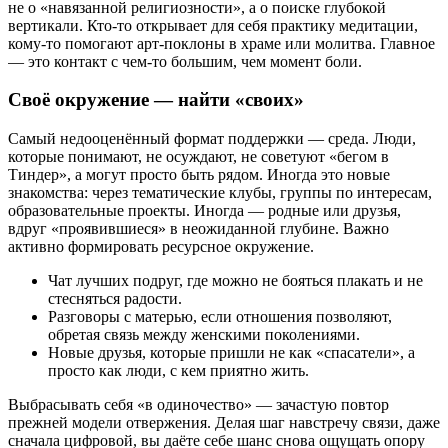
не о «навязанной религиозности», а о поиске глубокой
вертикали. Кто-то открывает для себя практику медитации,
кому-то помогают арт-поклоны в храме или молитва. Главное
— это контакт с чем-то большим, чем момент боли.
Своё окружение — найти «своих»
Самый недооценённый формат поддержки — среда. Люди,
которые понимают, не осуждают, не советуют «бегом в
Тиндер», а могут просто быть рядом. Иногда это новые
знакомства: через тематические клубы, группы по интересам,
образовательные проекты. Иногда — родные или друзья,
вдруг «проявившиеся» в неожиданной глубине. Важно
активно формировать ресурсное окружение.
Чат лучших подруг, где можно не бояться плакать и не
стесняться радости.
Разговоры с матерью, если отношения позволяют,
обретая связь между женскими поколениями.
Новые друзья, которые пришли не как «спасатели», а
просто как люди, с кем приятно жить.
Выбрасывать себя «в одиночество» — зачастую повтор
прежней модели отвержения. Делая шаг навстречу связи, даже
сначала цифровой, вы даёте себе шанс снова ощущать опору