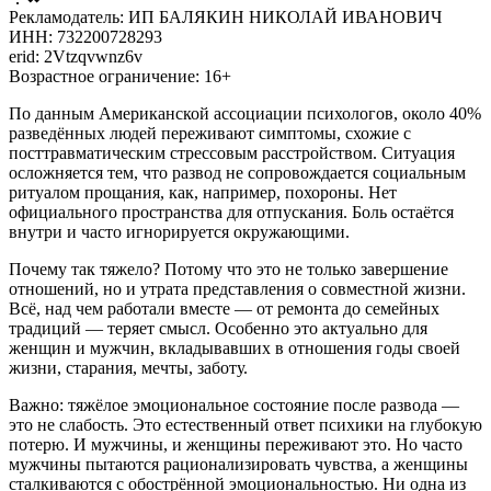
Рекламодатель: ИП БАЛЯКИН НИКОЛАЙ ИВАНОВИЧ
ИНН: 732200728293
erid: 2Vtzqvwnz6v
Возрастное ограничение: 16+
По данным Американской ассоциации психологов, около 40%
разведённых людей переживают симптомы, схожие с
посттравматическим стрессовым расстройством. Ситуация
осложняется тем, что развод не сопровождается социальным
ритуалом прощания, как, например, похороны. Нет
официального пространства для отпускания. Боль остаётся
внутри и часто игнорируется окружающими.
Почему так тяжело? Потому что это не только завершение
отношений, но и утрата представления о совместной жизни.
Всё, над чем работали вместе — от ремонта до семейных
традиций — теряет смысл. Особенно это актуально для
женщин и мужчин, вкладывавших в отношения годы своей
жизни, старания, мечты, заботу.
Важно: тяжёлое эмоциональное состояние после развода —
это не слабость. Это естественный ответ психики на глубокую
потерю. И мужчины, и женщины переживают это. Но часто
мужчины пытаются рационализировать чувства, а женщины
сталкиваются с обострённой эмоциональностью. Ни одна из