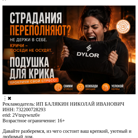
⋮
✖
Рекламодатель: ИП БАЛЯКИН НИКОЛАЙ ИВАНОВИЧ
ИНН: 732200728293
erid: 2Vtzqvwnz6v
Возрастное ограничение: 16+
Давайте разберемся, из чего состоит ваш крепкий, уютный и
любимый дом.