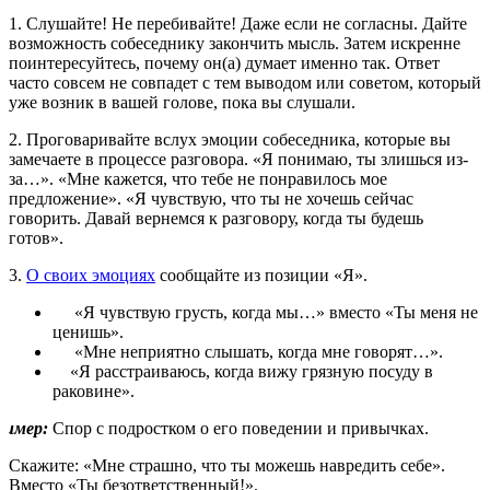
1. Слушайте! Не перебивайте! Даже если не согласны. Дайте
возможность собеседнику закончить мысль. Затем искренне
поинтересуйтесь, почему он(а) думает именно так. Ответ
часто совсем не совпадет с тем выводом или советом, который
уже возник в вашей голове, пока вы слушали.
2. Проговаривайте вслух эмоции собеседника, которые вы
замечаете в процессе разговора. «Я понимаю, ты злишься из-
за…». «Мне кажется, что тебе не понравилось мое
предложение». «Я чувствую, что ты не хочешь сейчас
говорить. Давай вернемся к разговору, когда ты будешь
готов».
3.
О своих эмоциях
сообщайте из позиции «Я».
«Я чувствую грусть, когда мы…» вместо «Ты меня не
ценишь».
«Мне неприятно слышать, когда мне говорят…».
«Я расстраиваюсь, когда вижу грязную посуду в
раковине».
ример:
Спор с подростком о его поведении и привычках.
Скажите: «Мне страшно, что ты можешь навредить себе».
Вместо «Ты безответственный!».