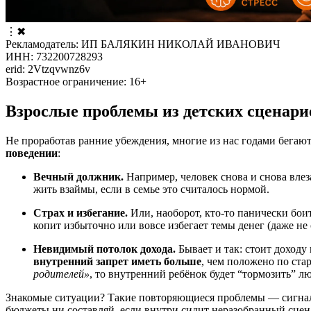
⋮
✖
Рекламодатель: ИП БАЛЯКИН НИКОЛАЙ ИВАНОВИЧ
ИНН: 732200728293
erid: 2Vtzqvwnz6v
Возрастное ограничение: 16+
Взрослые проблемы из детских сценари
Не проработав ранние убеждения, многие из нас годами бегаю
поведении
:
Вечный должник.
Например, человек снова и снова влез
жить взаймы, если в семье это считалось нормой.
Страх и избегание.
Или, наоборот, кто-то панически бо
копит избыточно или вовсе избегает темы денег (даже не
Невидимый потолок дохода.
Бывает и так: стоит доходу
внутренний запрет иметь больше
, чем положено по ста
родителей»
, то внутренний ребёнок будет “тормозить” 
Знакомые ситуации? Такие повторяющиеся проблемы — сигна
бюджеты ни составляй, если внутри сидит неразобранный сцена