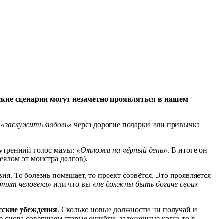
ские сценарии могут незаметно проявляться в нашем
а
«заслужить любовь»
через дорогие подарки или привычка
нутренний голос мамы:
«Отложи на чёрный день»
. В итоге он
еялом от монстра долгов).
ия. То болезнь помешает, то проект сорвётся. Это проявляется
ртят человека»
или что вы
«не должны быть богаче своих
тские убеждения
. Сколько новые должности ни получай и
е снова совершаем старые ошибки, заложенные когда-то в