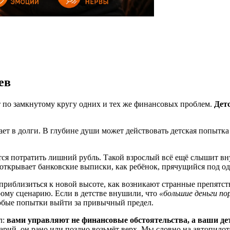
ев
т по замкнутому кругу одних и тех же финансовых проблем.
Дет
ает в долги. В глубине души может действовать детская попытк
ится потратить лишний рубль. Такой взрослый всё ещё слышит в
 открывает банковские выписки, как ребёнок, прячущийся под од
 приблизиться к новой высоте, как возникают странные препятств
рому сценарию. Если в детстве внушили, что
«большие деньги по
любые попытки выйти за привычный предел.
л:
вами управляют не финансовые обстоятельства, а ваши де
рий, он рано или поздно возьмёт верх. Мы словно на автопилот