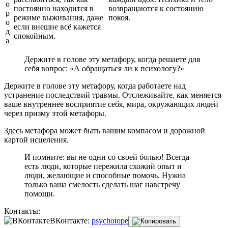
о
постоянно находится в
возвращаются к состоянию
р
режиме выживания, даже
покоя.
о
если внешне всё кажется
д
спокойным.
а
Держите в голове эту метафору, когда решаете для
себя вопрос: «А обращаться ли к психологу?»
Держите в голове эту метафору, когда работаете над
устранение последствий травмы. Отслеживайте, как меняется
ваше внутреннее восприятие себя, мира, окружающих людей
через призму этой метафоры.
Здесь метафора может быть вашим компасом и дорожной
картой исцеления.
И помните: вы не одни со своей болью! Всегда
есть люди, которые пережила схожий опыт и
люди, желающие и способные помочь. Нужна
только ваша смелость сделать шаг навстречу
помощи.
Контакты:
ВКонтакте:
psychotope