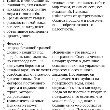
е
травмы, и чем больше их
человек начинает видеть себя и
е
становится, тем сильнее
мир таким, каким он есть, без
з
искажается восприятие
искажений. Психика
е
мира и самого себя.
избавляется от деструктивных
р
Травма мешает увидеть
образов прошлого и позволяет
к
реальность такой, какая
вновь обрести ясность и
а
она есть, и затрудняет
целостность.
л
объективное восприятие
о
происходящего.
4.
Человек с
П
непроработанной травмой
о
словно находится под
Исцеление – это выход на
д
водой, пытаясь дышать,
поверхность. Сначала человек
в
но кислорода нет. Он
находит доступ к дыханию:
о
вынужден бороться за
осваивает техники управления
д
каждый вдох, но не может
стрессом и осознанного
о
освободиться от тяжелого
дыхания. Постепенно он
й
давления воды. Это
поднимается из глубины на
б
метафора постоянного
поверхность воды, снова
е
стресса и подавленного
ощущая лёгкость и кислород.
з
страха, который
Когда он полностью выходит на
к
сопровождает
поверхность, то осознает, что
и
травматический опыт.
может свободно дышать и
с
Психика не может
больше не нужно бороться за
л
расслабиться, так как
каждый вдох. Психика и тело