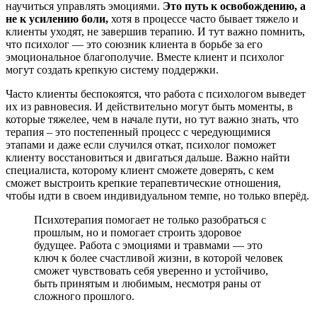
научиться управлять эмоциями.
Это путь к освобождению, а
не к усилению боли,
хотя в процессе часто бывает тяжело и
клиенты уходят, не завершив терапию. И тут важно помнить,
что психолог — это союзник клиента в борьбе за его
эмоциональное благополучие. Вместе клиент и психолог
могут создать крепкую систему поддержки.
Часто клиенты беспокоятся, что работа с психологом выведет
их из равновесия. И действительно могут быть моменты, в
которые тяжелее, чем в начале пути, но тут важно знать, что
терапия – это постепенный процесс с чередующимися
этапами и даже если случился откат, психолог поможет
клиенту восстановиться и двигаться дальше. Важно найти
специалиста, которому клиент сможете доверять, с кем
сможет выстроить крепкие терапевтические отношения,
чтобы идти в своем индивидуальном темпе, но только вперёд.
Психотерапия помогает не только разобраться с
прошлым, но и помогает строить здоровое
будущее. Работа с эмоциями и травмами — это
ключ к более счастливой жизни, в которой человек
сможет чувствовать себя уверенно и устойчиво,
быть принятым и любимым, несмотря раны от
сложного прошлого.