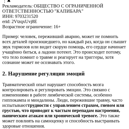
⋮
✖
Рекламодатель: ОБЩЕСТВО С ОГРАНИЧЕННОЙ
ОТВЕТСТВЕННОСТЬЮ "КАПИБАРА"
ИНН: 9703231520
erid: 2VtzqxUvj8E
Возрастное ограничение: 16+
Пример: человек, переживший аварию, может не помнить
всех деталей произошедшего, но каждый раз, когда он слышит
звук тормозов или видит скорую помощь, его сердце начинает
учащённо биться, а ладони потеют. Это происходит потому,
что тело помнит о травме и реагирует на триггеры, хотя
сознание может не осознавать этого.
2. Нарушение регуляции эмоций
Травматический опыт нарушает способность мозга
контролировать и регулировать эмоции. Это связано с
изменениями в работе лимбической системы, особенно
гиппокампа и миндалины. Люди, пережившие травму, часто
испытывают
трудности с управлением страхом, гневом или
грустью, что приводит к частым перепадам настроения,
паническим атакам или хронической тревоге.
Это также
может повлиять на самооценку и способность выстраивать
здоровые отношения.