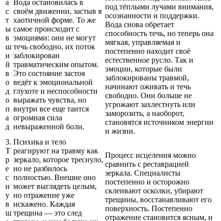
а
Вода остановилась в
под тёплыми лучами внимания,
с
своём движении, застыв в
осознанности и поддержки.
т
хаотичной форме. То же
Вода снова обретает
ы
самое происходит с
способность течь, но теперь она
в
эмоциями: они не могут
мягкая, управляемая и
ш
течь свободно, их поток
постепенно находит своё
и
заблокирован
естественное русло. Так и
й
травматическим опытом.
эмоции, которые были
в
Это состояние застоя
заблокированы травмой,
о
ведёт к эмоциональной
начинают оживать и течь
д
глухоте и неспособности
свободно. Они больше не
о
выражать чувства, но
угрожают захлестнуть или
п
внутри все еще таится
заморозить, а наоборот,
а
огромная сила
становятся источником энергии
д
невыраженной боли.
и жизни.
3.
Психика и тело
Т
реагируют на травму как
Процесс исцеления можно
р
зеркало, которое треснуло,
сравнить с реставрацией
е
но не разбилось
зеркала. Специалисты
с
полностью. Внешне оно
постепенно и осторожно
н
может выглядеть целым,
склеивают осколки, убирают
у
но отражение уже
трещины, восстанавливают его
в
искажено. Каждая
поверхность. Постепенно
ш
трещина — это след
отражение становится ясным, и