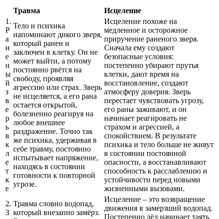
Травма
Исцеление
1.
Исцеление похоже на
Тело и психика
Р
медленное и осторожное
напоминают дикого зверя,
а
приручение раненого зверя.
который ранен и
н
Сначала ему создают
заключен в клетку. Он не
е
безопасные условия:
может выйти, а потому
н
постепенно убирают прутья
постоянно рвётся на
ы
клетки, дают время на
свободу, проявляя
й
восстановление, создают
агрессию или страх. Зверь
з
атмосферу доверия. Зверь
не исцеляется, а его рана
в
перестает чувствовать угрозу,
остается открытой,
е
его раны заживают, и он
болезненно реагируя на
р
начинает реагировать не
любое внешнее
ь
страхом и агрессией, а
раздражение. Точно так
в
спокойствием. В результате
же психика, удерживая в
к
психика и тело больше не живут
себе травму, постоянно
л
в состоянии постоянной
испытывает напряжение,
е
опасности, а восстанавливают
находясь в состоянии
т
способность к расслаблению и
готовности к повторной
к
устойчивости перед новыми
угрозе.
е
жизненными вызовами.
Исцеление – это возвращение
2.
Травма словно водопад,
движения в замерзший водопад.
З
который внезапно замёрз.
Постепенно лёд начинает таять