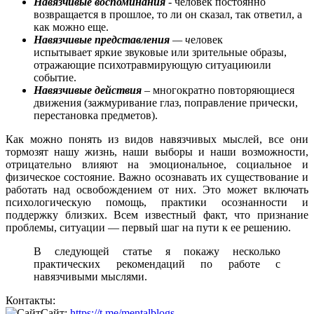
Навязчивые воспоминания
- человек постоянно
возвращается в прошлое, то ли он сказал, так ответил, а
как можно еще.
Навязчивые представления
— ч
еловек
испытывает яркие звуковые или зрительные образы,
отражающие психотравмирующую ситуациюили
событие.
Навязчивые действия
– многократно повторяющиеся
движения (зажмуривание глаз, поправление прически,
перестановка предметов).
Как можно понять из видов навязчивых мыслей, все они
тормозят нашу жизнь, наши выборы и наши возможности,
отрицательно влияют на эмоциональное, социальное и
физическое состояние. Важно осознавать их существование и
работать над освобождением от них. Это может включать
психологическую помощь, практики осознанности и
поддержку близких. Всем известный факт, что признание
проблемы, ситуации — первый шаг на пути к ее решению.
В следующей статье я покажу несколько
практических рекомендаций по работе с
навязчивыми мыслями.
Контакты:
Сайт:
https://t.me/mentalblogs