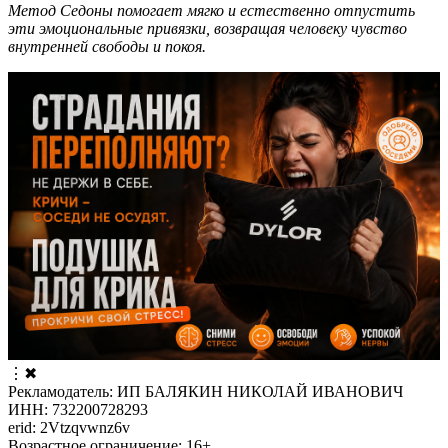
Метод Седоны помогает мягко и естественно отпустить
эти эмоциональные привязки, возвращая человеку чувство
внутренней свободы и покоя.
⋮
✖
Рекламодатель: ИП БАЛЯКИН НИКОЛАЙ ИВАНОВИЧ
ИНН: 732200728293
erid: 2Vtzqvwnz6v
Возрастное ограничение: 16+