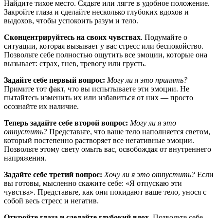
Найдите тихое место. Сядьте или лягте в удобное положение.
Закройте глаза и сделайте несколько глубоких вдохов и
выдохов, чтобы успокоить разум и тело.
Сконцентрируйтесь на своих чувствах
. Подумайте о
ситуации, которая вызывает у вас стресс или беспокойство.
Позвольте себе полностью ощутить все эмоции, которые она
вызывает: страх, гнев, тревогу или грусть.
Задайте себе первый вопрос:
Могу ли я это принять?
Примите тот факт, что вы испытываете эти эмоции. Не
пытайтесь изменить их или избавиться от них — просто
осознайте их наличие.
Теперь задайте себе второй вопрос:
Могу ли я это
отпустить?
Представьте, что ваше тело наполняется светом,
который постепенно растворяет все негативные эмоции.
Позвольте этому свету омыть вас, освобождая от внутреннего
напряжения.
Задайте себе третий вопрос:
Хочу ли я это отпустить?
Если
вы готовы, мысленно скажите себе: «Я отпускаю эти
чувства». Представьте, как они покидают ваше тело, унося с
собой весь стресс и негатив.
Откройте глаза и сделайте глубокий вдох.
Позвольте себе