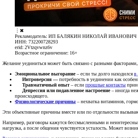
⋮
✖
Рекламодатель: ИП БАЛЯКИН НИКОЛАЙ ИВАНОВИЧ
ИНН: 732200728293
erid: 2Vtzqvwnz6v
Возрастное ограничение: 16+
Желание уединиться может быть связано с разными факторами,
Эмоциональное выгорание
– если ты долго находился
в
Интроверсия —
потребность в уединении как особен
Травматичный опыт
– если
прошлые контакты
прино
Депрессия или подавленное настроение
– иногда не
происходящего.
Физиологические причины
– нехватка витаминов, горм
Эти объективные причины вместе или по отдельности вызыва
Например, разговоры кажутся бессмысленными и неинтересными
нагрузка, а после общения чувствуется усталость. Может возни