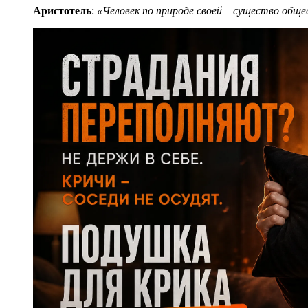
Аристотель
:
«Человек по природе своей – существо общес