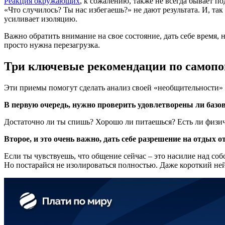
Реакция окружающих
, к сожалению, также не всегда бывает 
«Что случилось? Ты нас избегаешь?» не дают результата. И, та
усиливает изоляцию.
Важно обратить внимание на свое состояние, дать себе время,
просто нужна перезагрузка.
Три ключевые рекомендации по самоп
Эти приемы помогут сделать анализ своей «необщительности» 
В первую очередь, нужно проверить удовлетворены ли базо
Достаточно ли ты спишь? Хорошо ли питаешься? Есть ли физич
Второе, и это очень важно, дать себе разрешение на отдых о
Если ты чувствуешь, что общение сейчас – это насилие над соб
Но постарайся не изолироваться полностью. Даже короткий ней