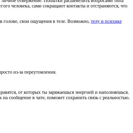
ак личное отвержение. Попытки расшевелить вопросами типа
угого человека, сами сокращают контакты и отстраняются, что
 в голове, свои ощущения в теле. Возможно,
телу и психике
росто из-за переутомления.
нравятся, от которых ты заряжаешься энергией и наполняешься.
 на сообщение в чате, поможет сохранить связь с реальностью.