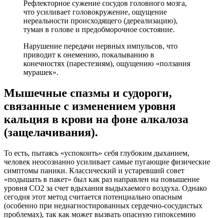
Рефлекторное сужение сосудов головного мозга,
что усиливает головокружение, ощущение
нереальности происходящего (дереализацию),
туман в голове и предобморочное состояние.
Нарушение передачи нервных импульсов, что
приводит к онемению, покалыванию в
конечностях (парестезиям), ощущению «ползания
мурашек».
Мышечные спазмы и судороги,
связанные с изменением уровня
кальция в крови на фоне алкалоза
(защелачивания).
То есть, пытаясь «успокоить» себя глубоким дыханием,
человек неосознанно усиливает самые пугающие физические
симптомы паники. Классический и устаревший совет
«подышать в пакет» был как раз направлен на повышение
уровня CO2 за счет вдыхания выдыхаемого воздуха. Однако
сегодня этот метод считается потенциально опасным
(особенно при недиагностированных сердечно-сосудистых
проблемах), так как может вызвать опасную гипоксемию