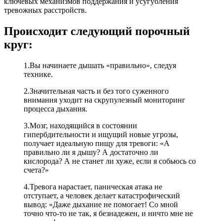
ключевых механизмов поддержания и усугубления
тревожных расстройств.
Происходит следующий порочный
круг:
1.Вы начинаете дышать «правильно», следуя
технике.
2.Значительная часть и без того суженного
внимания уходит на скрупулезный мониторинг
процесса дыхания.
3.Мозг, находящийся в состоянии
гипербдительности и ищущий новые угрозы,
получает идеальную пищу для тревоги: «А
правильно ли я дышу? А достаточно ли
кислорода? А не станет ли хуже, если я собьюсь со
счета?»
4.Тревога нарастает, паническая атака не
отступает, а человек делает катастрофический
вывод: «Даже дыхание не помогает! Со мной
точно что-то не так, я безнадежен, и ничто мне не