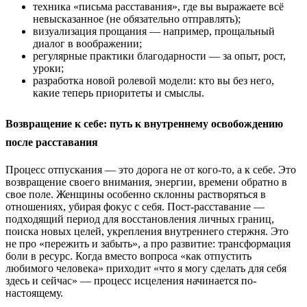
техника «письма расставания», где вы выражаете всё
невысказанное (не обязательно отправлять);
визуализация прощания — например, прощальный
диалог в воображении;
регулярные практики благодарности — за опыт, рост,
уроки;
разработка новой ролевой модели: кто вы без него,
какие теперь приоритеты и смыслы.
Возвращение к себе: путь к внутреннему освобождению
после расставания
Процесс отпускания — это дорога не от кого-то, а к себе. Это
возвращение своего внимания, энергии, времени обратно в
свое поле. Женщины особенно склонны растворяться в
отношениях, убирая фокус с себя. Пост-расставание —
подходящий период для восстановления личных границ,
поиска новых целей, укрепления внутреннего стержня. Это
не про «пережить и забыть», а про развитие: трансформация
боли в ресурс. Когда вместо вопроса «как отпустить
любимого человека» приходит «что я могу сделать для себя
здесь и сейчас» — процесс исцеления начинается по-
настоящему.