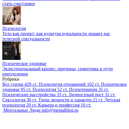
стать счастливее
Психология
Тело как проект: как культура идеальности лишает нас
телесной сексуальности
Психическое здоровье
Экзистенциальный кризис: причины, симптомы и пути
преодоления
Рубрики
Все статьи
429 ст.
Психология отношений
102 ст.
Психическое
здоровье
95 ст.
Психология
52 ст.
Психотерапия
35 ст.
Психические расстройства
33 ст.
Личностный рост
31 ст.
Сексология
30 ст.
Типы личности и характер
21 ст.
Детская
психология
20 ст.
Карьера и профессия
10 ст.
Ментальные Люди
info@mentalblog.ru