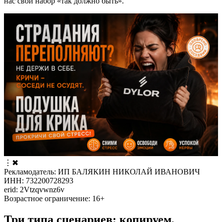
нас свой набор «так должно быть».
⋮
✖
Рекламодатель: ИП БАЛЯКИН НИКОЛАЙ ИВАНОВИЧ
ИНН: 732200728293
erid: 2Vtzqvwnz6v
Возрастное ограничение: 16+
Три типа сценариев: копируем,