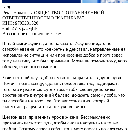
⋮
✖
Рекламодатель: ОБЩЕСТВО С ОГРАНИЧЕННОЙ
ОТВЕТСТВЕННОСТЬЮ "КАПИБАРА"
ИНН: 9703231520
erid: 2VtzqxUvj8E
Возрастное ограничение: 16+
,
,
Пятый шаг
искупить, а не наказать. Искупление
это не
самобичевание. Это конкретные действия, направленные на
исправление ситуации или принесение добра в противовес
тому негативу, что был причинен. Можешь помочь тому, кого
обидел, если это возможно.
,
Если нет
твой «луч добра» можно направить в другое русло.
Помочь незнакомцу, сделать пожертвование, поддержать
того, кто нуждается. Суть в том, чтобы своим действием
восстановить внутренний баланс, доказать самому себе, что
ты способен на хорошее. Это акт созидания, который
вытесняет разрушительное чувство вины.
,
Шестой шаг
применить урок в жизни. Бессмысленно
проходить весь этот путь, чтобы снова наступить на те же
грабли. Поэтому спроси себя: что я могу сделать по-другому в