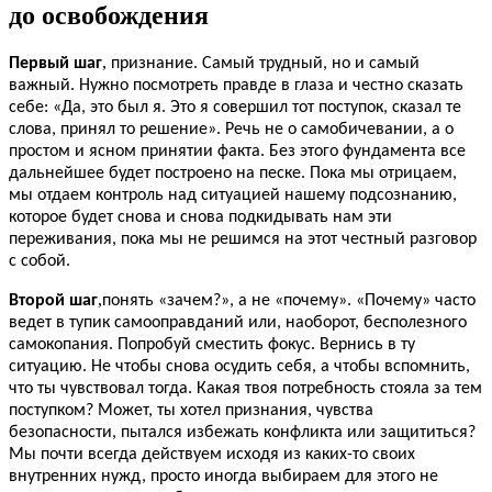
до освобождения
,
Первый шаг
признание. Самый трудный, но и самый
важный. Нужно посмотреть правде в глаза и честно сказать
себе: «Да, это был я. Это я совершил тот поступок, сказал те
слова, принял то решение». Речь не о самобичевании, а о
простом и ясном принятии факта. Без этого фундамента все
дальнейшее будет построено на песке. Пока мы отрицаем,
мы отдаем контроль над ситуацией нашему подсознанию,
которое будет снова и снова подкидывать нам эти
переживания, пока мы не решимся на этот честный разговор
с собой.
,
Второй шаг
понять «зачем?», а не «почему». «Почему» часто
ведет в тупик самооправданий или, наоборот, бесполезного
самокопания. Попробуй сместить фокус. Вернись в ту
ситуацию. Не чтобы снова осудить себя, а чтобы вспомнить,
что ты чувствовал тогда. Какая твоя потребность стояла за тем
поступком? Может, ты хотел признания, чувства
безопасности, пытался избежать конфликта или защититься?
Мы почти всегда действуем исходя из каких-то своих
внутренних нужд, просто иногда выбираем для этого не