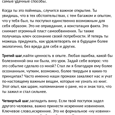
самые удачные способы.
Когда ты это поймешь, случится важное открытие. Ты
увидишь, что в тех обстоятельствах, с тем багажом и опытом,
что у тебя был, ты поступил единственно возможным для
себя образом. Это не оправдание, а констатация факта. Это
снимает огромный пласт самообвинения. Ты также
получаешь ключ осознание своей потребности. И теперь ты
можешь придумать, как удовлетворять ее в будущем более
экологично, без вреда для себя и других.
,
Третий шаг
найти ценность в опыте. Любая ошибка, какой бы
болезненной она ни была, это урок. Задай себе вопрос: что
это событие сделало со мной? Стал ли я благодаря ему более
осознанным, чутким, возможно, более твердым в каких-то
принципах? Часто именно наши промахи закаляют нас и учат
по-настоящему важным вещам, которые не узнать из книг.
Этот опыт, как шрам, напоминание о ране, но и знак того, что
ты зажил и стал сильнее.
,
Четвертый шаг
загладить вину. Если твой поступок задел
другого человека, важно принести искренние извинения.
,
Ключевое слово
искренние. Это не формальное «ну извини»