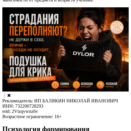
⋮
✖
Рекламодатель: ИП БАЛЯКИН НИКОЛАЙ ИВАНОВИЧ
ИНН: 732200728293
erid: 2Vtzqvwnz6v
Возрастное ограничение: 16+
Психология формирования