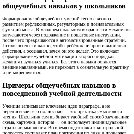
общеучебных навыков у школьников
Формирование общеучебных умений тесно связано с
развитием рефлексивных, регуляторных и познавательных
функций мозга. В младшем школьном возрасте эти механизмы
запускаются через подражание и пошаговые инструкции,
после чего превращаются в автоматизированные стратегии.
Психологически важно, чтобы ребёнок не просто выполнял
действия, а осознавал, зачем он это делает. Это включает
формирование «учебной мотивации второго порядка» —
желания научиться учиться. Без этого навыки остаются
внешне навязанными, не переходят в сознательную практику
и не закрепляются.
Примеры общеучебных навыков в
повседневной учебной деятельности
Ученица записывает ключевые идеи параграфа, а не
переписывает его полностью — это практика смыслового
чтения. Школьник сам выбирает удобный способ заучивания:
схема, карточки, история — он использует индивидуальные
стратегии мышления. Во время подготовки к контрольной
подросток составляет план повторения по дням и проверяет