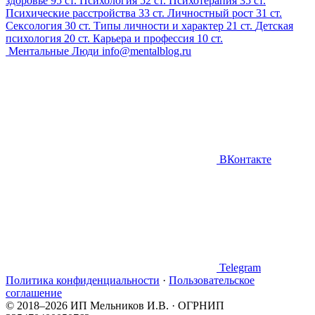
здоровье
95 ст.
Психология
52 ст.
Психотерапия
35 ст.
Психические расстройства
33 ст.
Личностный рост
31 ст.
Сексология
30 ст.
Типы личности и характер
21 ст.
Детская
психология
20 ст.
Карьера и профессия
10 ст.
Ментальные Люди
info@mentalblog.ru
ВКонтакте
Telegram
Политика конфиденциальности
·
Пользовательское
соглашение
© 2018–2026 ИП Мельников И.В. · ОГРНИП