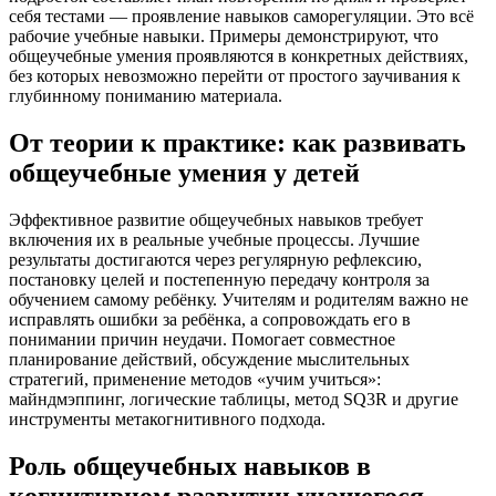
себя тестами — проявление навыков саморегуляции. Это всё
рабочие учебные навыки. Примеры демонстрируют, что
общеучебные умения проявляются в конкретных действиях,
без которых невозможно перейти от простого заучивания к
глубинному пониманию материала.
От теории к практике: как развивать
общеучебные умения у детей
Эффективное развитие общеучебных навыков требует
включения их в реальные учебные процессы. Лучшие
результаты достигаются через регулярную рефлексию,
постановку целей и постепенную передачу контроля за
обучением самому ребёнку. Учителям и родителям важно не
исправлять ошибки за ребёнка, а сопровождать его в
понимании причин неудачи. Помогает совместное
планирование действий, обсуждение мыслительных
стратегий, применение методов «учим учиться»:
майндмэппинг, логические таблицы, метод SQ3R и другие
инструменты метакогнитивного подхода.
Роль общеучебных навыков в
когнитивном развитии учащегося