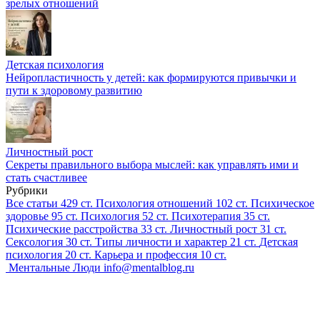
зрелых отношений
Детская психология
Нейропластичность у детей: как формируются привычки и
пути к здоровому развитию
Личностный рост
Секреты правильного выбора мыслей: как управлять ими и
стать счастливее
Рубрики
Все статьи
429 ст.
Психология отношений
102 ст.
Психическое
здоровье
95 ст.
Психология
52 ст.
Психотерапия
35 ст.
Психические расстройства
33 ст.
Личностный рост
31 ст.
Сексология
30 ст.
Типы личности и характер
21 ст.
Детская
психология
20 ст.
Карьера и профессия
10 ст.
Ментальные Люди
info@mentalblog.ru