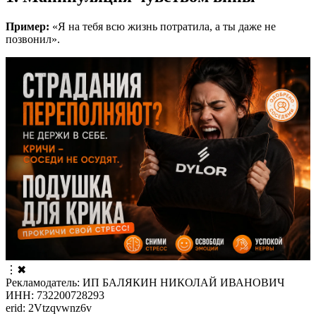
Пример:
«Я на тебя всю жизнь потратила, а ты даже не
позвонил».
⋮
✖
Рекламодатель: ИП БАЛЯКИН НИКОЛАЙ ИВАНОВИЧ
ИНН: 732200728293
erid: 2Vtzqvwnz6v