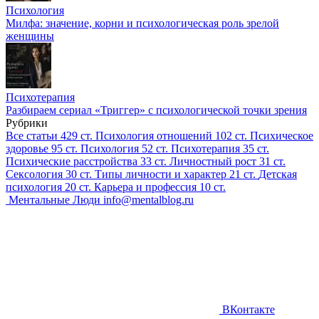
Психология
Милфа: значение, корни и психологическая роль зрелой
женщины
Психотерапия
Разбираем сериал «Триггер» с психологической точки зрения
Рубрики
Все статьи
429 ст.
Психология отношений
102 ст.
Психическое
здоровье
95 ст.
Психология
52 ст.
Психотерапия
35 ст.
Психические расстройства
33 ст.
Личностный рост
31 ст.
Сексология
30 ст.
Типы личности и характер
21 ст.
Детская
психология
20 ст.
Карьера и профессия
10 ст.
Ментальные Люди
info@mentalblog.ru
ВКонтакте