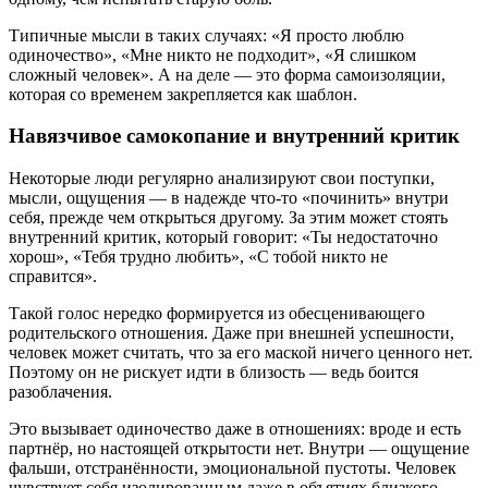
Типичные мысли в таких случаях: «Я просто люблю
одиночество», «Мне никто не подходит», «Я слишком
сложный человек». А на деле — это форма самоизоляции,
которая со временем закрепляется как шаблон.
Навязчивое самокопание и внутренний критик
Некоторые люди регулярно анализируют свои поступки,
мысли, ощущения — в надежде что-то «починить» внутри
себя, прежде чем открыться другому. За этим может стоять
внутренний критик, который говорит: «Ты недостаточно
хорош», «Тебя трудно любить», «С тобой никто не
справится».
Такой голос нередко формируется из обесценивающего
родительского отношения. Даже при внешней успешности,
человек может считать, что за его маской ничего ценного нет.
Поэтому он не рискует идти в близость — ведь боится
разоблачения.
Это вызывает одиночество даже в отношениях: вроде и есть
партнёр, но настоящей открытости нет. Внутри — ощущение
фальши, отстранённости, эмоциональной пустоты. Человек
чувствует себя изолированным даже в объятиях близкого.