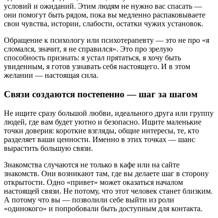
условий и ожиданий. Этим людям не нужно вас спасать —
они помогут быть рядом, пока вы медленно распаковываете
свои чувства, истории, слабости, остатки чужих установок.
Обращение к психологу или психотерапевту — это не про «я
сломался, значит, я не справился». Это про зрелую
способность признать: я устал прятаться, я хочу быть
увиденным, я готов узнавать себя настоящего. И в этом
желании — настоящая сила.
Связи создаются постепенно — шаг за шагом
Не ищите сразу большой любви, идеального друга или группу
людей, где вам будет уютно и безопасно. Ищите маленькие
точки доверия: короткие взгляды, общие интересы, те, кто
разделяет ваши ценности. Именно в этих точках — шанс
вырастить большую связи.
Знакомства случаются не только в кафе или на сайте
знакомств. Они возникают там, где вы делаете шаг в сторону
открытости. Одно «привет» может оказаться началом
настоящей связи. Не потому, что этот человек станет близким.
А потому что вы — позволили себе выйти из роли
«одинокого» и попробовали быть доступным для контакта.