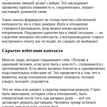
проявление эмоций делает слабым. Это закладывает
привычку прятать уязвимость и, следовательно, лишает
настоящей душевной связи.
Такие опыты формируют не только чувство собственной
ненужности, но и страх доверия. Идти в отношения
становится рискованно, ведь можно вновь оказаться
непринятым. Ощущение одиночества в такой ситуации — не
следствие внешних обстоятельств, а воспроизведение старого
внутреннего опыта: вас не видят, не слышат, не выбирают.
Скрытое избегание контакта
Многие люди, которые спрашивают себя: «Почему я
одинокий человек, если хочу быть с кем-то?», сталкиваются с
противоречием. Есть явное желание близости и одновременно
подсознательное избегание её. Это проявляется в том, что в
моменты, когда отношения начинают сближать, человек
уходит, холодеет, отдаляется.
Это не лень или каприз, а скрытая защитная реакция. Страх
быть зависимым, потерять себя в отношениях, быть
отвергнутым после того, как раскрыл душу — всё это
заставляет держать дистанцию. Человеку проще остаться
одному, чем испытать старую боль.