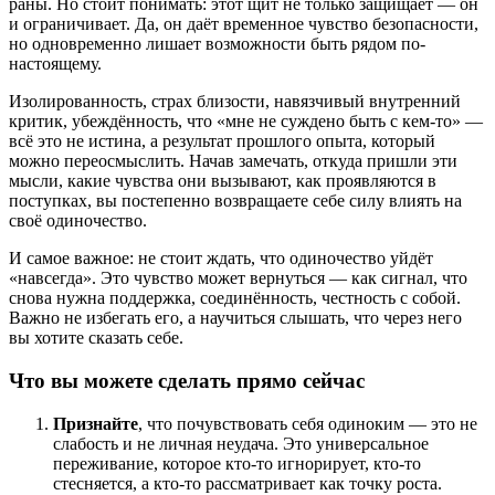
раны. Но стоит понимать: этот щит не только защищает — он
и ограничивает. Да, он даёт временное чувство безопасности,
но одновременно лишает возможности быть рядом по-
настоящему.
Изолированность, страх близости, навязчивый внутренний
критик, убеждённость, что «мне не суждено быть с кем-то» —
всё это не истина, а результат прошлого опыта, который
можно переосмыслить. Начав замечать, откуда пришли эти
мысли, какие чувства они вызывают, как проявляются в
поступках, вы постепенно возвращаете себе силу влиять на
своё одиночество.
И самое важное: не стоит ждать, что одиночество уйдёт
«навсегда». Это чувство может вернуться — как сигнал, что
снова нужна поддержка, соединённость, честность с собой.
Важно не избегать его, а научиться слышать, что через него
вы хотите сказать себе.
Что вы можете сделать прямо сейчас
Признайте
, что почувствовать себя одиноким — это не
слабость и не личная неудача. Это универсальное
переживание, которое кто-то игнорирует, кто-то
стесняется, а кто-то рассматривает как точку роста.