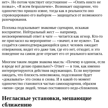
нет». Но потом чувствует опустошение — «Опять никто не
позвал», «Я всем безразличен». Возникает ощущение, что
одиночество пришло извне, тогда как в реальности оно
спровоцировано его выбором — защищаться от возможного
разочарования.
Психика подсказывает знакомые сценарии, искажая
восприятие. Нейтральный жест — например,
несвоевременный ответ в чате — читается как игнор. Кто-то
не пригласил на мероприятие — «значит, я не нужен». Так
создаётся самоподтверждающийся цикл: человек ожидает
отвержения, видит его даже там, где его нет, отходит, и это
поведение на самом деле отрезает его от реального контакта.
Многим таким людям знакома мысль: «Почему я одинок, если
я вроде всё делаю правильно?» Ответ — в том, как именно
интерпретируются действия окружающих. Если внутренне
ожидать, что близость невозможна, подсознание будет
«доказывать» это снова и снова. И в какой-то момент
одиночество становится частью самоощущения, образом
«меня» среди людей, тенью постоянного недо-сближения.
Негласные установки, мешающие
сближению