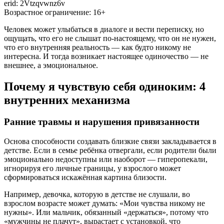
erid: 2Vtzqvwnz6v
Возрастное ограничение: 16+
Человек может улыбаться в диалоге и вести переписку, но
ощущать, что его не слышат по-настоящему, что он не нужен,
что его внутренняя реальность — как будто никому не
интересна. И тогда возникает настоящее одиночество — не
внешнее, а эмоциональное.
Почему я чувствую себя одиноким: 4
внутренних механизма
Ранние травмы и нарушения привязанности
Основа способности создавать близкие связи закладывается в
детстве. Если в семье ребёнка отвергали, если родители были
эмоционально недоступны или наоборот — гиперопекали,
игнорируя его личные границы, у взрослого может
сформироваться искажённая картина близости.
Например, девочка, которую в детстве не слушали, во
взрослом возрасте может думать: «Мои чувства никому не
нужны». Или мальчик, обязанный «держаться», потому что
«мужчины не плачут», вырастает с установкой, что