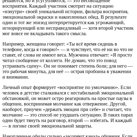
решаются, но и усугубляются, — это несовпадение
восприятия. Каждый участник смотрит на ситуацию
«изнутри» своей уникальной истории, фильтра восприятия,
эмоциональной окраски и накопленных обид. В результате
один и тот же эпизод интерпретируется как угрожающий,
игнорирующий или несправедливый — хотя второй участник
мог вовсе не вкладывать такого смысла.
Например, женщина говорит: «Ты всё время сидишь в
телефоне, когда я говорю!» — и чувствует, что её ни во что не
ставят, её слова не имеют веса. Мужчина отвечает: «Я просто
читал сообщение от коллеги. Не думаю, что это повод
устраивать сцену». Он не понимает степень боли; для него —
это рабочая минутка, для неё — острая пробоина в уважении
и внимании.
Личный опыт формирует «восприятие по умолчанию». Если
человек в детстве сталкивался с нестабильной эмоциональной
обстановкой, он может остро реагировать на простые паузы в
общении, воспринимая молчание как отвержение. Другой,
наоборот, приучен «держать эмоции при себе» и считает, что
молчание — это способ не ухудшать ситуацию. В таких парах
один будет тянуть на разговор, второй — избегать. И каждый
— в логике своей эмоциональной защиты.
Накопленные обиды сильно «засоряют канал» общения. Если