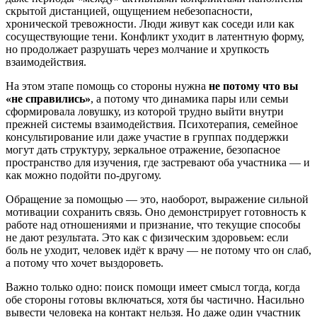
скрытой дистанцией, ощущением небезопасности,
хронической тревожности. Люди живут как соседи или как
сосуществующие тени. Конфликт уходит в латентную форму,
но продолжает разрушать через молчание и хрупкость
взаимодействия.
На этом этапе помощь со стороны нужна
не потому что вы
«не справились»
, а потому что динамика пары или семьи
сформировала ловушку, из которой трудно выйти внутри
прежней системы взаимодействия. Психотерапия, семейное
консультирование или даже участие в группах поддержки
могут дать структуру, зеркальное отражение, безопасное
пространство для изучения, где застревают оба участника — и
как можно подойти по-другому.
Обращение за помощью — это, наоборот, выражение сильной
мотивации сохранить связь. Оно демонстрирует готовность к
работе над отношениями и признание, что текущие способы
не дают результата. Это как с физическим здоровьем: если
боль не уходит, человек идёт к врачу — не потому что он слаб,
а потому что хочет выздороветь.
Важно только одно: поиск помощи имеет смысл тогда, когда
обе стороны готовы включаться, хотя бы частично. Насильно
вывести человека на контакт нельзя. Но даже один участник