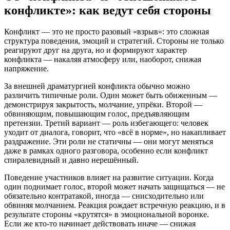
конфликте»: как ведут себя стороны
Конфликт — это не просто разовый «взрыв»: это сложная
структура поведения, эмоций и стратегий. Стороны не только
реагируют друг на друга, но и формируют характер
конфликта — накаляя атмосферу или, наоборот, снижая
напряжение.
За внешней драматургией конфликта обычно можно
различить типичные роли. Один может быть обиженным —
демонстрируя закрытость, молчание, упрёки. Второй —
обвиняющим, повышающим голос, предъявляющим
претензии. Третий вариант — роль избегающего: человек
уходит от диалога, говорит, что «всё в норме», но накапливает
раздражение. Эти роли не статичны — они могут меняться
даже в рамках одного разговора, особенно если конфликт
спиралевидный и давно нерешённый.
Поведение участников влияет на развитие ситуации. Когда
один поднимает голос, второй может начать защищаться — не
обязательно контратакой, иногда — снисходительно или
обвиняя молчанием. Реакция рождает встречную реакцию, и в
результате стороны «крутятся» в эмоциональной воронке.
Если же кто-то начинает действовать иначе — снижая