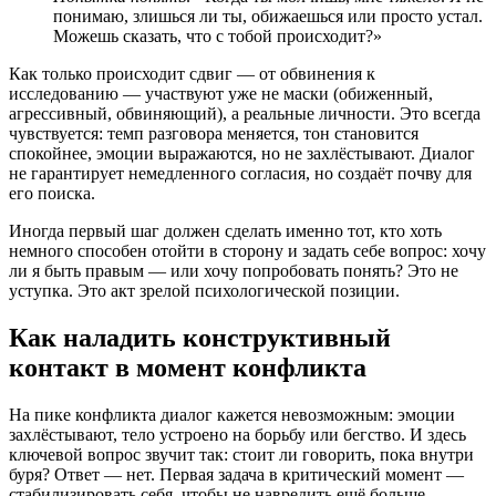
понимаю, злишься ли ты, обижаешься или просто устал.
Можешь сказать, что с тобой происходит?»
Как только происходит сдвиг — от обвинения к
исследованию — участвуют уже не маски (обиженный,
агрессивный, обвиняющий), а реальные личности. Это всегда
чувствуется: темп разговора меняется, тон становится
спокойнее, эмоции выражаются, но не захлёстывают. Диалог
не гарантирует немедленного согласия, но создаёт почву для
его поиска.
Иногда первый шаг должен сделать именно тот, кто хоть
немного способен отойти в сторону и задать себе вопрос: хочу
ли я быть правым — или хочу попробовать понять? Это не
уступка. Это акт зрелой психологической позиции.
Как наладить конструктивный
контакт в момент конфликта
На пике конфликта диалог кажется невозможным: эмоции
захлёстывают, тело устроено на борьбу или бегство. И здесь
ключевой вопрос звучит так: стоит ли говорить, пока внутри
буря? Ответ — нет. Первая задача в критический момент —
стабилизировать себя, чтобы не навредить ещё больше.