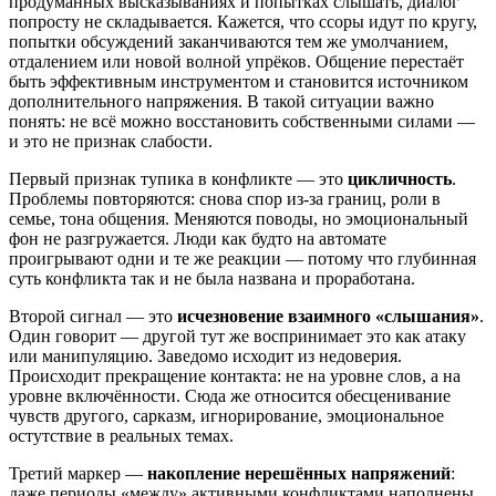
продуманных высказываниях и попытках слышать, диалог
попросту не складывается. Кажется, что ссоры идут по кругу,
попытки обсуждений заканчиваются тем же умолчанием,
отдалением или новой волной упрёков. Общение перестаёт
быть эффективным инструментом и становится источником
дополнительного напряжения. В такой ситуации важно
понять: не всё можно восстановить собственными силами —
и это не признак слабости.
Первый признак тупика в конфликте — это
цикличность
.
Проблемы повторяются: снова спор из-за границ, роли в
семье, тона общения. Меняются поводы, но эмоциональный
фон не разгружается. Люди как будто на автомате
проигрывают одни и те же реакции — потому что глубинная
суть конфликта так и не была названа и проработана.
Второй сигнал — это
исчезновение взаимного «слышания»
.
Один говорит — другой тут же воспринимает это как атаку
или манипуляцию. Заведомо исходит из недоверия.
Происходит прекращение контакта: не на уровне слов, а на
уровне включённости. Сюда же относится обесценивание
чувств другого, сарказм, игнорирование, эмоциональное
остутствие в реальных темах.
Третий маркер —
накопление нерешённых напряжений
:
даже периоды «между» активными конфликтами наполнены