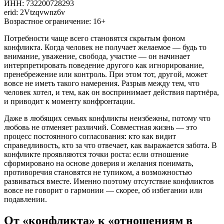
ИНН: 732200728293
erid: 2Vtzqvwnz6v
Возрастное ограничение: 16+
Потребности чаще всего становятся скрытым фоном
конфликта. Когда человек не получает желаемое — будь то
внимание, уважение, свобода, участие — он начинает
интерпретировать поведение другого как игнорирование,
пренебрежение или контроль. При этом тот, другой, может
вовсе не иметь такого намерения. Разрыв между тем, что
человек хотел, и тем, как он воспринимает действия партнёра,
и приводит к моменту конфронтации.
Даже в любящих семьях конфликты неизбежны, потому что
любовь не отменяет различий. Совместная жизнь — это
процесс постоянного согласования: кто как видит
справедливость, кто за что отвечает, как выражается забота. В
конфликте проявляются точки роста: если отношение
сформировано на основе доверия и желания понимать,
противоречия становятся не тупиком, а возможностью
развиваться вместе. Именно поэтому отсутствие конфликтов
вовсе не говорит о гармонии — скорее, об избегании или
подавлении.
От «конфликта» к «отношениям в