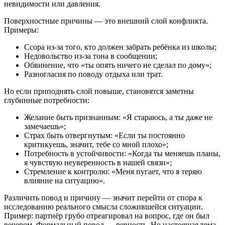
невидимости или давления.
Поверхностные причины — это внешний слой конфликта.
Примеры:
Ссора из-за того, кто должен забрать ребёнка из школы;
Недовольство из-за тона в сообщении;
Обвинение, что «ты опять ничего не сделал по дому»;
Разногласия по поводу отдыха или трат.
Но если приподнять слой повыше, становятся заметны
глубинные потребности:
Желание быть признанным: «Я стараюсь, а ты даже не
замечаешь»;
Страх быть отвергнутым: «Если ты постоянно
критикуешь, значит, тебе со мной плохо»;
Потребность в устойчивости: «Когда ты меняешь планы,
я чувствую неуверенность в нашей связи»;
Стремление к контролю: «Меня пугает, что я теряю
влияние на ситуацию».
Различить повод и причину — значит перейти от спора к
исследованию реального смысла сложившейся ситуации.
Пример: партнёр грубо отреагировал на вопрос, где он был
вечером. Формальный повод — ревность. Но настоящая тема