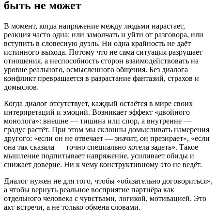
быть не может
В момент, когда напряжение между людьми нарастает,
реакция часто одна: или замолчать и уйти от разговора, или
вступить в словесную дуэль. Ни одна крайность не даёт
истинного выхода. Потому что не сама ситуация разрушает
отношения, а неспособность сторон взаимодействовать на
уровне реального, осмысленного общения. Без диалога
конфликт превращается в разрастание фантазий, страхов и
домыслов.
Когда диалог отсутствует, каждый остаётся в мире своих
интерпретаций и эмоций. Возникает эффект «двойного
монолога»: внешне — тишина или спор, а внутренне —
градус растёт. При этом мы склонны домысливать намерения
другого: «если он не отвечает — значит, он презирает», «если
она так сказала — точно специально хотела задеть». Такое
мышление подпитывает напряжение, усиливает обиды и
снижает доверие. Ни к чему конструктивному это не ведёт.
Диалог нужен не для того, чтобы «обязательно договориться»,
а чтобы вернуть реальное восприятие партнёра как
отдельного человека с чувствами, логикой, мотивацией. Это
акт встречи, а не только обмена словами.