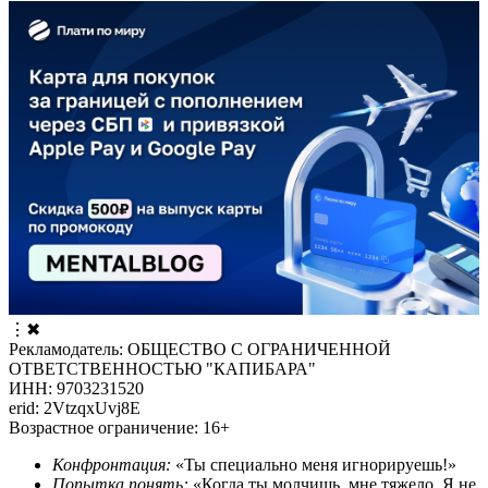
⋮
✖
Рекламодатель: ОБЩЕСТВО С ОГРАНИЧЕННОЙ
ОТВЕТСТВЕННОСТЬЮ "КАПИБАРА"
ИНН: 9703231520
erid: 2VtzqxUvj8E
Возрастное ограничение: 16+
Конфронтация:
«Ты специально меня игнорируешь!»
Попытка понять:
«Когда ты молчишь, мне тяжело. Я не