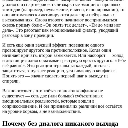
у одного из партнёров есть незакрытые эмоции от прошлых
эпизодов (например, неуважение, измена, игнорирование), то
они автоматически активируются даже при нейтральных
высказываниях. Слова второго начинают восприниматься
сквозь призму боли: «Он опять так делает», «Ей до меня нет
дела». Это работает как эмоциональный фильтр, уводящий
разговор в зону проекции.
И есть ещё один важный эффект: поведение одного
провоцирует другого на противоположное. Когда один
начинает кричать, второй замыкается. Или наоборот — холод
и дистанция одного вызывает растущую ярость другого: «Тебе
всё равно!». Эти реакции зеркальны: каждый, пытаясь
защититься, запускает реакцию, усиливающую конфликт.
Понять это — значит сделать первый шаг к выходу из
спирали.
Важно осознать, что «объективного» конфликта не
существует — есть две (или больше) субъективных
эмоциональных реальностей, которые вошли в
соприкосновение. И без признания их различий всё остаётся
на уровне борьбы, а не взаимодействия.
Почему без диалога никакого выхода