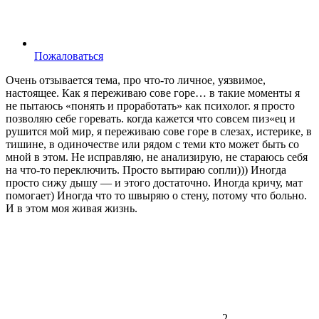
Пожаловаться
Очень отзывается тема, про что-то личное, уязвимое,
настоящее. Как я переживаю сове горе… в такие моменты я
не пытаюсь «понять и проработать» как психолог. я просто
позволяю себе горевать. когда кажется что совсем пиз«ец и
рушится мой мир, я переживаю сове горе в слезах, истерике, в
тишине, в одиночестве или рядом с теми кто может быть со
мной в этом. Не исправляю, не анализирую, не стараюсь себя
на что-то переключить. Просто вытираю сопли))) Иногда
просто сижу дышу — и этого достаточно. Иногда кричу, мат
помогает) Иногда что то швыряю о стену, потому что больно.
И в этом моя живая жизнь.
2