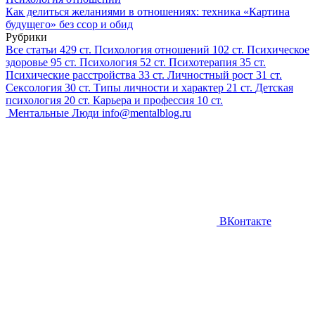
Как делиться желаниями в отношениях: техника «Картина
будущего» без ссор и обид
Рубрики
Все статьи
429 ст.
Психология отношений
102 ст.
Психическое
здоровье
95 ст.
Психология
52 ст.
Психотерапия
35 ст.
Психические расстройства
33 ст.
Личностный рост
31 ст.
Сексология
30 ст.
Типы личности и характер
21 ст.
Детская
психология
20 ст.
Карьера и профессия
10 ст.
Ментальные Люди
info@mentalblog.ru
ВКонтакте