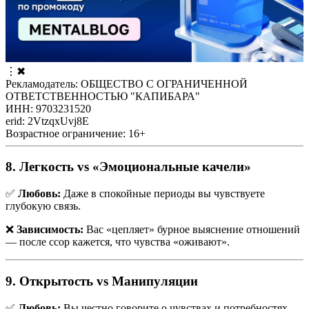
⋮
✖
Рекламодатель: ОБЩЕСТВО С ОГРАНИЧЕННОЙ
ОТВЕТСТВЕННОСТЬЮ "КАПИБАРА"
ИНН: 9703231520
erid: 2VtzqxUvj8E
Возрастное ограничение: 16+
8. Легкость vs «Эмоциональные качели»
✅
Любовь:
Даже в спокойные периоды вы чувствуете
глубокую связь.
❌
Зависимость:
Вас «цепляет» бурное выяснение отношений
— после ссор кажется, что чувства «оживают».
9. Открытость vs Манипуляции
✅
Любовь:
Вы честно говорите о чувствах и потребностях.