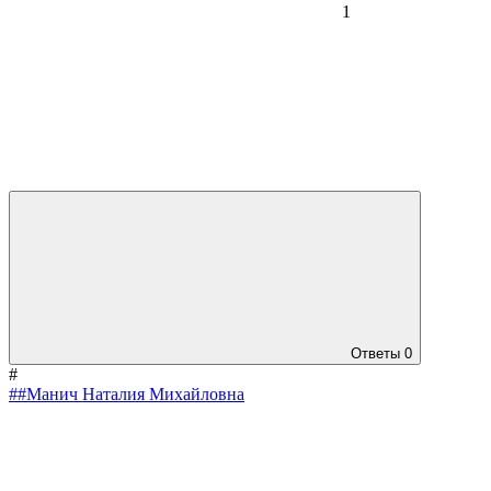
1
Ответы
0
#
##Манич Наталия Михайловна