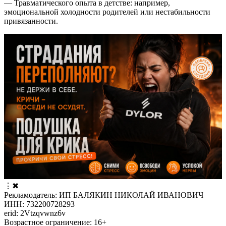
— Травматического опыта в детстве: например,
эмоциональной холодности родителей или нестабильности
привязанности.
⋮
✖
Рекламодатель: ИП БАЛЯКИН НИКОЛАЙ ИВАНОВИЧ
ИНН: 732200728293
erid: 2Vtzqvwnz6v
Возрастное ограничение: 16+