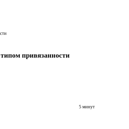
ости
м типом привязанности
5 минут