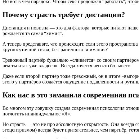
Но вот в чём парадокс. Чтобы секс продолжал “работать”, чтоб
Почему страсть требует дистанции?
Дистанция и новизна — это два фактора, которые питают наше
рождается та самая “химия”.
А теперь представьте, что происходит, если этого пространст
круглосуточной связи, безграничного внимания?
Тревожный партнёр буквально «сливается» со своим партнёром,
чем ты итак уже владеешь. Всегда хочется чего-то большего.
Даже если второй партнёр тоже тревожный, он в итоге «выгор
этого у партнёров создаётся ощущение подавленности и рутин
Как нас в это заманила современная пс
Во многом эту ловушку создала современная психология отно
поглотить индивидуальное «Я».
Но страсть — это не про абсолютную открытость. Она всегда с
эгоцентризмом) всегда будет притягательнее, чем партнёр, гот