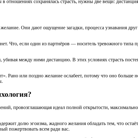
ы в отношениях сохранялась страсть, нужны две вещи: дистанция
 желание. Они дают ощущение загадки, процесса узнавания друг
ва нет. Что, если один из партнёров — носитель тревожного тип
 убивая между ними дистанцию. В этих условиях страсть постеп
ит». Рано или поздно желание ослабеет, потому что оно больше
ы.
ихология?
шений, провозглашающая идеал полной открытости, максимально
одержит долю эгоизма, жадного желания обладать тем, что оста
овый пожертвовать всем ради вас.