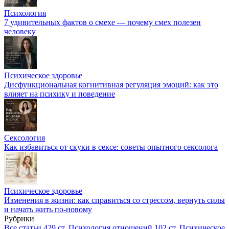
Психология
7 удивительных фактов о смехе — почему смех полезен
человеку
Психическое здоровье
Дисфункциональная когнитивная регуляция эмоций: как это
влияет на психику и поведение
Сексология
Как избавиться от скуки в сексе: советы опытного сексолога
Психическое здоровье
Изменения в жизни: как справиться со стрессом, вернуть силы
и начать жить по-новому
Рубрики
Все статьи
429 ст.
Психология отношений
102 ст.
Психическое