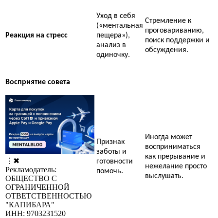
Уход в себя
Стремление к
(«ментальная
проговариванию,
Реакция на стресс
пещера»),
поиск поддержки и
анализ в
обсуждения.
одиночку.
Восприятие совета
Иногда может
Признак
восприниматься
заботы и
как прерывание и
⋮
✖
готовности
нежелание просто
Рекламодатель:
помочь.
выслушать.
ОБЩЕСТВО С
ОГРАНИЧЕННОЙ
ОТВЕТСТВЕННОСТЬЮ
"КАПИБАРА"
ИНН: 9703231520