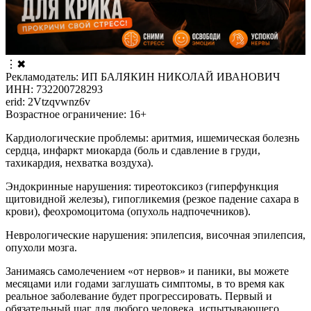
⋮
✖
Рекламодатель: ИП БАЛЯКИН НИКОЛАЙ ИВАНОВИЧ
ИНН: 732200728293
erid: 2Vtzqvwnz6v
Возрастное ограничение: 16+
Кардиологические проблемы: аритмия, ишемическая болезнь
сердца, инфаркт миокарда (боль и сдавление в груди,
тахикардия, нехватка воздуха).
Эндокринные нарушения: тиреотоксикоз (гиперфункция
щитовидной железы), гипогликемия (резкое падение сахара в
крови), феохромоцитома (опухоль надпочечников).
Неврологические нарушения: эпилепсия, височная эпилепсия,
опухоли мозга.
Занимаясь самолечением «от нервов» и паники, вы можете
месяцами или годами заглушать симптомы, в то время как
реальное заболевание будет прогрессировать. Первый и
обязательный шаг для любого человека, испытывающего