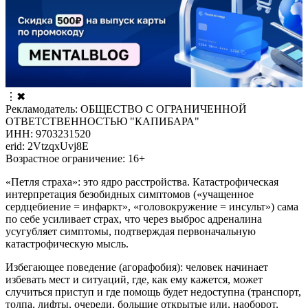
⋮
✖
Рекламодатель: ОБЩЕСТВО С ОГРАНИЧЕННОЙ
ОТВЕТСТВЕННОСТЬЮ "КАПИБАРА"
ИНН: 9703231520
erid: 2VtzqxUvj8E
Возрастное ограничение: 16+
«Петля страха»: это ядро расстройства. Катастрофическая
интерпретация безобидных симптомов («учащенное
сердцебиение = инфаркт», «головокружение = инсульт») сама
по себе усиливает страх, что через выброс адреналина
усугубляет симптомы, подтверждая первоначальную
катастрофическую мысль.
Избегающее поведение (агорафобия): человек начинает
избевать мест и ситуаций, где, как ему кажется, может
случиться приступ и где помощь будет недоступна (транспорт,
толпа, лифты, очереди, большие открытые или, наоборот,