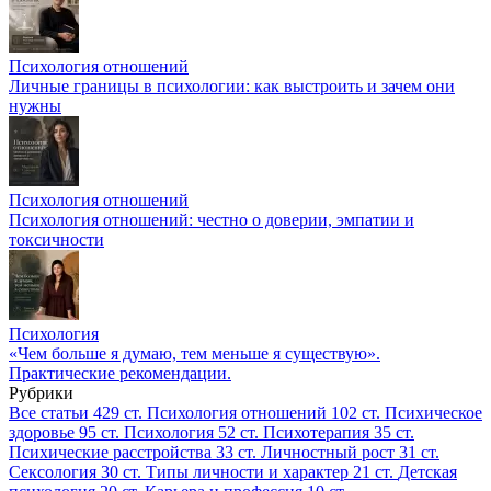
Психология отношений
Личные границы в психологии: как выстроить и зачем они
нужны
Психология отношений
Психология отношений: честно о доверии, эмпатии и
токсичности
Психология
«Чем больше я думаю, тем меньше я существую».
Практические рекомендации.
Рубрики
Все статьи
429 ст.
Психология отношений
102 ст.
Психическое
здоровье
95 ст.
Психология
52 ст.
Психотерапия
35 ст.
Психические расстройства
33 ст.
Личностный рост
31 ст.
Сексология
30 ст.
Типы личности и характер
21 ст.
Детская