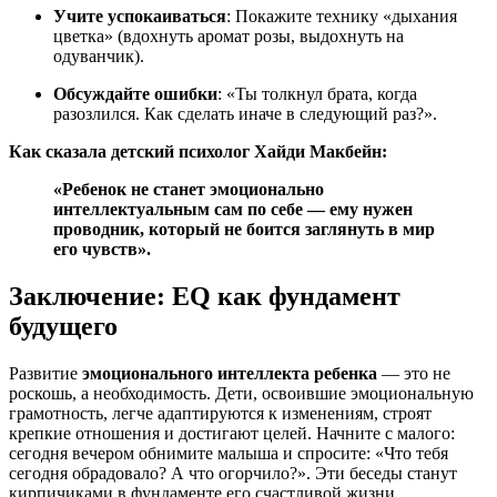
Учите успокаиваться
: Покажите технику «дыхания
цветка» (вдохнуть аромат розы, выдохнуть на
одуванчик).
Обсуждайте ошибки
: «Ты толкнул брата, когда
разозлился. Как сделать иначе в следующий раз?».
Как сказала детский психолог Хайди Макбейн:
«Ребенок не станет эмоционально
интеллектуальным сам по себе — ему нужен
проводник, который не боится заглянуть в мир
его чувств».
Заключение: EQ как фундамент
будущего
Развитие
эмоционального интеллекта ребенка
— это не
роскошь, а необходимость. Дети, освоившие эмоциональную
грамотность, легче адаптируются к изменениям, строят
крепкие отношения и достигают целей. Начните с малого:
сегодня вечером обнимите малыша и спросите: «Что тебя
сегодня обрадовало? А что огорчило?». Эти беседы станут
кирпичиками в фундаменте его счастливой жизни.