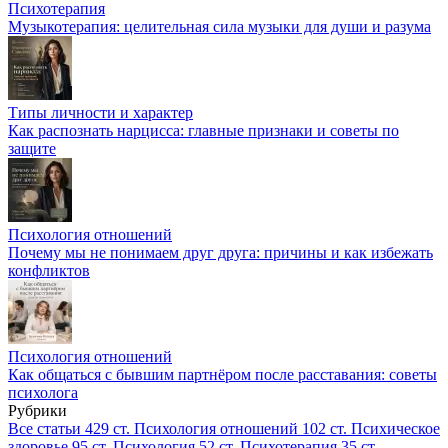
Психотерапия
Музыкотерапия: целительная сила музыки для души и разума
Типы личности и характер
Как распознать нарцисса: главные признаки и советы по
защите
Психология отношений
Почему мы не понимаем друг друга: причины и как избежать
конфликтов
Психология отношений
Как общаться с бывшим партнёром после расставания: советы
психолога
Рубрики
Все статьи
429 ст.
Психология отношений
102 ст.
Психическое
здоровье
95 ст.
Психология
52 ст.
Психотерапия
35 ст.