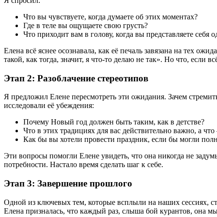
Я спросил:
Что вы чувствуете, когда думаете об этих моментах?
Где в теле вы ощущаете свою грусть?
Что приходит вам в голову, когда вы представляете себя
Елена всё яснее осознавала, как её печаль завязана на тех ож
такой, как тогда, значит, я что-то делаю не так». Но что, если вс
Этап 2: Разоблачение стереотипов
Я предложил Елене пересмотреть эти ожидания. Зачем стремить
исследовали её убеждения:
Почему Новый год должен быть таким, как в детстве?
Что в этих традициях для вас действительно важно, а чт
Как бы вы хотели провести праздник, если бы могли полн
Эти вопросы помогли Елене увидеть, что она никогда не заду
потребности. Настало время сделать шаг к себе.
Этап 3: Завершение прошлого
Одной из ключевых тем, которые всплыли на наших сессиях, с
Елена призналась, что каждый раз, слыша бой курантов, она м