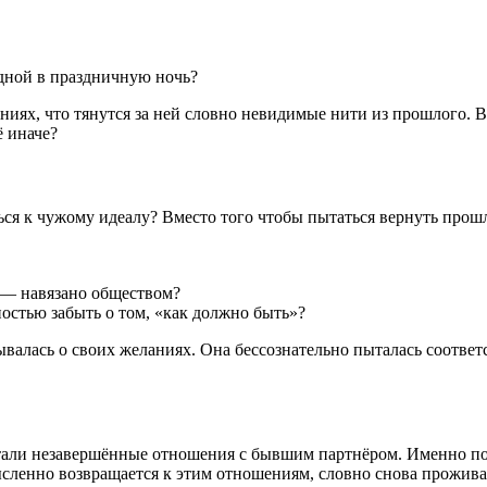
 одной в праздничную ночь?
иданиях, что тянутся за ней словно невидимые нити из прошлого.
ё иначе?
ся к чужому идеалу? Вместо того чтобы пытаться вернуть прошл
о — навязано обществом?
остью забыть о том, «как должно быть»?
мывалась о своих желаниях. Она бессознательно пыталась соотв
тали незавершённые отношения с бывшим партнёром. Именно пос
ысленно возвращается к этим отношениям, словно снова прожива