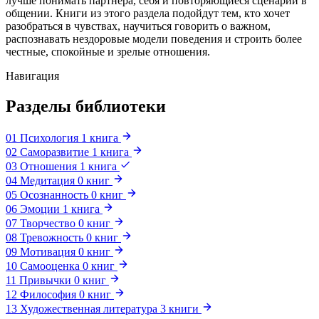
лучше понимать партнёра, себя и повторяющиеся сценарии в
общении. Книги из этого раздела подойдут тем, кто хочет
разобраться в чувствах, научиться говорить о важном,
распознавать нездоровые модели поведения и строить более
честные, спокойные и зрелые отношения.
Навигация
Разделы библиотеки
01
Психология
1
книга
02
Саморазвитие
1
книга
03
Отношения
1
книга
04
Медитация
0
книг
05
Осознанность
0
книг
06
Эмоции
1
книга
07
Творчество
0
книг
08
Тревожность
0
книг
09
Мотивация
0
книг
10
Самооценка
0
книг
11
Привычки
0
книг
12
Философия
0
книг
13
Художественная литература
3
книги