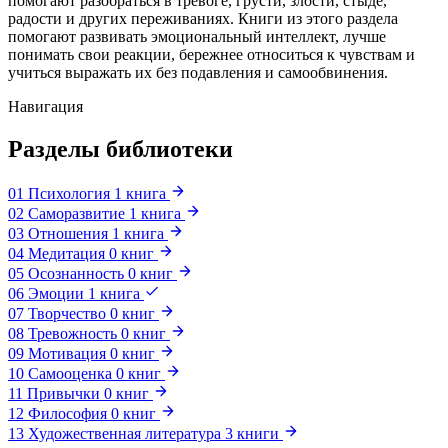
помогают разобраться в тревоге, грусти, злости, стыде,
радости и других переживаниях. Книги из этого раздела
помогают развивать эмоциональный интеллект, лучше
понимать свои реакции, бережнее относиться к чувствам и
учиться выражать их без подавления и самообвинения.
Навигация
Разделы библиотеки
01
Психология
1
книга
02
Саморазвитие
1
книга
03
Отношения
1
книга
04
Медитация
0
книг
05
Осознанность
0
книг
06
Эмоции
1
книга
07
Творчество
0
книг
08
Тревожность
0
книг
09
Мотивация
0
книг
10
Самооценка
0
книг
11
Привычки
0
книг
12
Философия
0
книг
13
Художественная литература
3
книги