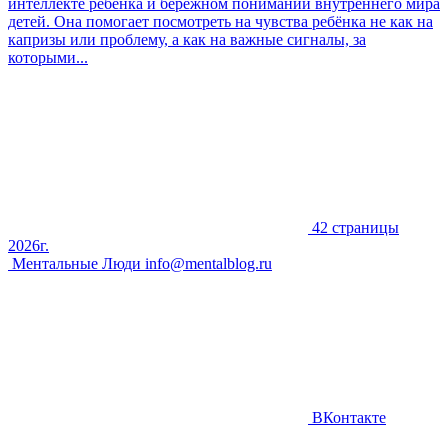
интеллекте ребёнка и бережном понимании внутреннего мира
детей. Она помогает посмотреть на чувства ребёнка не как на
капризы или проблему, а как на важные сигналы, за
которыми...
42 страницы
2026г.
Ментальные Люди
info@mentalblog.ru
ВКонтакте