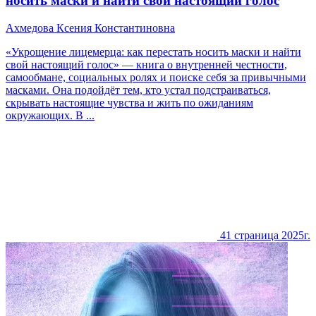
носить маски и найти свой настоящий голос
Ахмедова Ксения Константиновна
«Укрощение лицемерца: как перестать носить маски и найти
свой настоящий голос» — книга о внутренней честности,
самообмане, социальных ролях и поиске себя за привычными
масками. Она подойдёт тем, кто устал подстраиваться,
скрывать настоящие чувства и жить по ожиданиям
окружающих. В ...
41 страница
2025г.