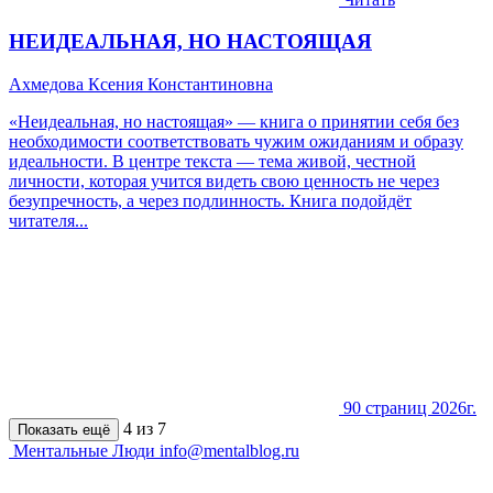
НЕИДЕАЛЬНАЯ, НО НАСТОЯЩАЯ
Ахмедова Ксения Константиновна
«Неидеальная, но настоящая» — книга о принятии себя без
необходимости соответствовать чужим ожиданиям и образу
идеальности. В центре текста — тема живой, честной
личности, которая учится видеть свою ценность не через
безупречность, а через подлинность. Книга подойдёт
читателя...
90 страниц
2026г.
4 из 7
Показать ещё
Ментальные Люди
info@mentalblog.ru