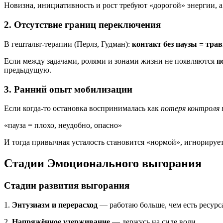
Новизна, инициативность и рост требуют «дорогой» энергии, а
2. Отсутствие границ переключения
В гештальт-терапии (Перлз, Гудман):
контакт без паузы = тра
Если между задачами, ролями и зонами жизни не появляются
п
предыдущую.
3. Ранний опыт мобилизации
Если когда-то остановка воспринималась как
потеря контроля и
«пауза = плохо, неудобно, опасно»
И тогда привычная усталость становится «нормой», игнорирует
Стадии Эмоционального выгорания
Стадии развития выгорания
1.
Энтузиазм и перерасход
— работаю больше, чем есть ресурс
2.
Напряжённое удерживание
— держусь на силе воли