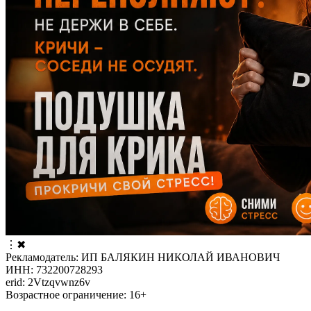
⋮
✖
Рекламодатель: ИП БАЛЯКИН НИКОЛАЙ ИВАНОВИЧ
ИНН: 732200728293
erid: 2Vtzqvwnz6v
Возрастное ограничение: 16+