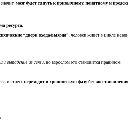
 значит,
мозг будет тянуть к привычному, понятному и предс
вма ресурса
.
сихические “двери входа/выхода”
, человек живёт в цикле неза
ли выпадение из связи
, во взрослом это становится правилом:
ся, и стресс
переходит в хроническую фазу без восстановлени
а