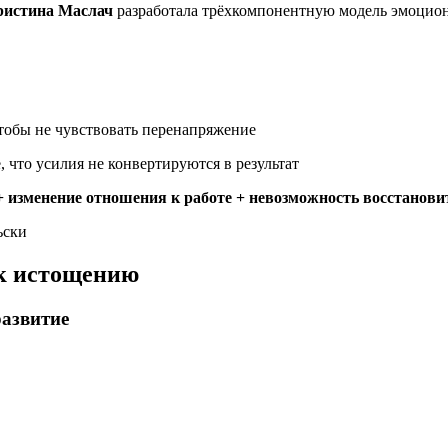
ристина Маслач
разработала трёхкомпонентную модель эмоцион
тобы не чувствовать перенапряжение
что усилия не конвертируются в результат
+ изменение отношения к работе + невозможность восстано
ьски
 к истощению
развитие