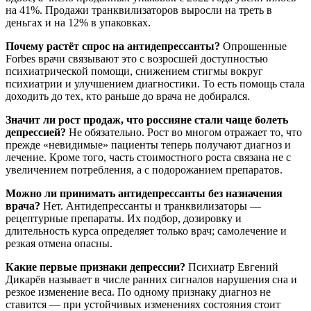
на 41%. Продажи транквилизаторов выросли на треть в
деньгах и на 12% в упаковках.
Почему растёт спрос на антидепрессанты?
Опрошенные
Forbes врачи связывают это с возросшей доступностью
психиатрической помощи, снижением стигмы вокруг
психиатрии и улучшением диагностики. То есть помощь стала
доходить до тех, кто раньше до врача не добирался.
Значит ли рост продаж, что россияне стали чаще болеть
депрессией?
Не обязательно. Рост во многом отражает то, что
прежде «невидимые» пациенты теперь получают диагноз и
лечение. Кроме того, часть стоимостного роста связана не с
увеличением потребления, а с подорожанием препаратов.
Можно ли принимать антидепрессанты без назначения
врача?
Нет. Антидепрессанты и транквилизаторы —
рецептурные препараты. Их подбор, дозировку и
длительность курса определяет только врач; самолечение и
резкая отмена опасны.
Какие первые признаки депрессии?
Психиатр Евгений
Дикарёв называет в числе ранних сигналов нарушения сна и
резкое изменение веса. По одному признаку диагноз не
ставится — при устойчивых изменениях состояния стоит