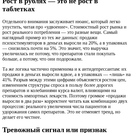
Рост в рублях — это не рост в
таблетках
Отдельного внимания заслуживает нюанс, который легко
упустить, читая про «удвоение». Стоимостный рост рынка и
рост реального потребления — это разные вещи. Самый
наглядный пример из тех же данных: продажи
психостимуляторов в деньгах выросли на 20%, а в упаковках
— снизились почти на 5%. Это значит, что выручка
увеличилась не потому, что препаратов стали покупать
больше, а потому, что они подорожали.
Та же логика частично применима и к антидепрессантам: их
продажи в деньгах выросли вдвое, а в упаковках — «лишь» на
41%. Разрыв между этими цифрами объясняется ростом цен,
изменением структуры спроса в пользу более дорогих
препаратов и колебаниями курса валют, влияющими на
стоимость импортных лекарств. Поэтому громкое «продажи
выросли в два раза» корректнее читать как комбинацию двух
процессов: реального увеличения числа пациентов и
удорожания самих препаратов. Это не отменяет тренд, но
делает его честнее.
Тревожный сигнал или признак