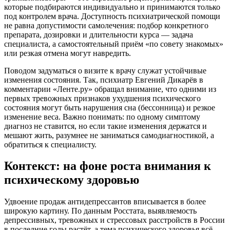
которые подбираются индивидуально и принимаются только
под контролем врача. Доступность психиатрической помощи
не равна допустимости самолечения: подбор конкретного
препарата, дозировки и длительности курса — задача
специалиста, а самостоятельный приём «по совету знакомых»
или резкая отмена могут навредить.
Поводом задуматься о визите к врачу служат устойчивые
изменения состояния. Так, психиатр Евгений Дикарёв в
комментарии «Ленте.ру» обращал внимание, что одними из
первых тревожных признаков ухудшения психического
состояния могут быть нарушения сна (бессонница) и резкое
изменение веса. Важно понимать: по одному симптому
диагноз не ставится, но если такие изменения держатся и
мешают жить, разумнее не заниматься самодиагностикой, а
обратиться к специалисту.
Контекст: на фоне роста внимания к
психическому здоровью
Удвоение продаж антидепрессантов вписывается в более
широкую картину. По данным Росстата, выявляемость
депрессивных, тревожных и стрессовых расстройств в России
в последние годы растёт, а тема психического здоровья всё