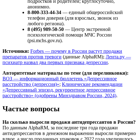
подростков и родителей; круглосуточно,
анонимно.
8-800-333-44-34
— единый общероссийский
телефон доверия (для взрослых, звонок из
любого региона).
8 (495) 989-50-50
— Центр экстренной
психологической помощи МЧС России
(psi.mchs.gov.ru).
Источники:
Forbes — почему в России растут продажи
препаратов против тревоги
(данные AlphaRM);
Лента.ру —
психиатр назвал два первых признака депрессии
.
Авторитетные материалы по теме (для перелинковки):
ВОЗ — информационный бюллетень «Депрессивное
расстройство (депрессия)»
;
Клинические рекомендации
«Депрессивный эпизод, рекуррентное депрессивное
расстройство» (одобрены Минздравом России, 2024)
.
Частые вопросы
На сколько выросли продажи антидепрессантов в России?
По данным AlphaRM, за последние три года продажи
антидепрессантов в денежном выражении выросли примерно
вдвое, а число проданных упаковок с 2022 года увеличилось