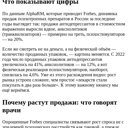
Что показывают цифры
По данным AlphaRM, которые приводит Forbes, динамика
продаж психотропных препаратов в России за последние
годы выглядит так: продажи антидепрессантов в стоимостном
выражении выросли вдвое, анксиолитиков
(транквилизаторов) — примерно на треть, психостимуляторов
— на 20%.
Если же смотреть не на деньги, а на физический объём —
количество проданных упаковок, — картина меняется. С 2022
года число проданных упаковок антидепрессантов
увеличилось на 41%, анксиолитиков — на 12%, а вот
физическая реализация психостимуляторов, наоборот,
снизилась на 4,6%. Уже из этого расхождения видно: рост
рынка устроен сложнее, чем простое «лекарств стали
покупать в два раза больше». К этому важному нюансу мы
ещё вернёмся.
Почему растут продажи: что говорят
врачи
Опрошенные Forbes специалисты связывают рост спроса не с
эпидемией психических расстройств как таковой, а прежде