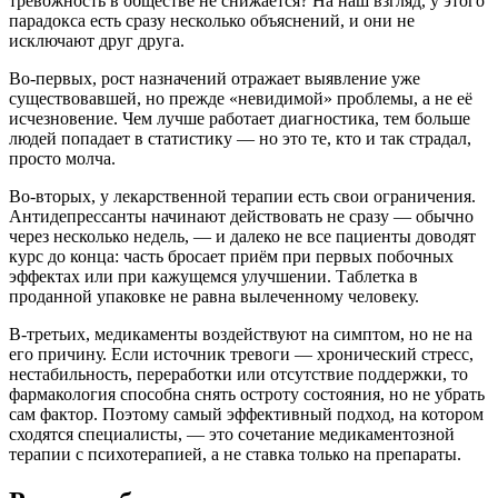
тревожность в обществе не снижается? На наш взгляд, у этого
парадокса есть сразу несколько объяснений, и они не
исключают друг друга.
Во-первых, рост назначений отражает выявление уже
существовавшей, но прежде «невидимой» проблемы, а не её
исчезновение. Чем лучше работает диагностика, тем больше
людей попадает в статистику — но это те, кто и так страдал,
просто молча.
Во-вторых, у лекарственной терапии есть свои ограничения.
Антидепрессанты начинают действовать не сразу — обычно
через несколько недель, — и далеко не все пациенты доводят
курс до конца: часть бросает приём при первых побочных
эффектах или при кажущемся улучшении. Таблетка в
проданной упаковке не равна вылеченному человеку.
В-третьих, медикаменты воздействуют на симптом, но не на
его причину. Если источник тревоги — хронический стресс,
нестабильность, переработки или отсутствие поддержки, то
фармакология способна снять остроту состояния, но не убрать
сам фактор. Поэтому самый эффективный подход, на котором
сходятся специалисты, — это сочетание медикаментозной
терапии с психотерапией, а не ставка только на препараты.